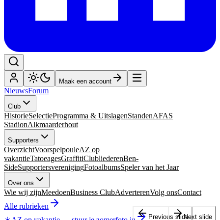
Maak een account
Nieuws
Forum
Club
Historie
Selectie
Programma & Uitslagen
Standen
AFAS
Stadion
Alkmaarderhout
Supporters
Overzicht
Voorspelpoule
AZ op
vakantie
Tatoeages
Graffiti
Clubliederen
Ben-
Side
Supportersvereniging
Fotoalbums
Speler van het Jaar
Over ons
Wie wij zijn
Meedoen
Business Club
Adverteren
Volg ons
Contact
Alle rubrieken
Previous slide
Next slide
☀️
AZ op vakantie
—
stuur je zomerfoto in