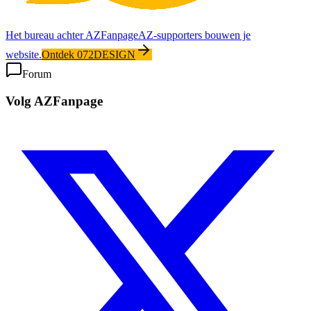
Het bureau achter AZFanpage
AZ-supporters bouwen je
website.
Ontdek 072DESIGN
Forum
Volg AZFanpage