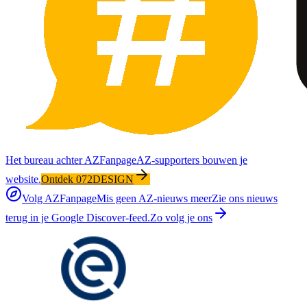
Het bureau achter AZFanpage
AZ-supporters bouwen je
website.
Ontdek 072DESIGN
Volg AZFanpage
Mis geen AZ-nieuws meer
Zie ons nieuws
terug in je Google Discover-feed.
Zo volg je ons