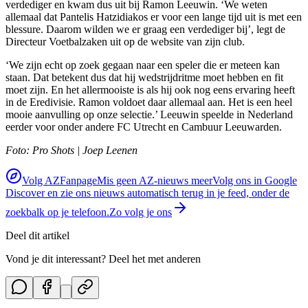
verdediger en kwam dus uit bij Ramon Leeuwin. ‘We weten
allemaal dat Pantelis Hatzidiakos er voor een lange tijd uit is met een
blessure. Daarom wilden we er graag een verdediger bij’, legt de
Directeur Voetbalzaken uit op de website van zijn club.
‘We zijn echt op zoek gegaan naar een speler die er meteen kan
staan. Dat betekent dus dat hij wedstrijdritme moet hebben en fit
moet zijn. En het allermooiste is als hij ook nog eens ervaring heeft
in de Eredivisie. Ramon voldoet daar allemaal aan. Het is een heel
mooie aanvulling op onze selectie.’ Leeuwin speelde in Nederland
eerder voor onder andere FC Utrecht en Cambuur Leeuwarden.
Foto: Pro Shots | Joep Leenen
Volg AZFanpage
Mis geen AZ-nieuws meer
Volg ons in Google
Discover en zie ons nieuws automatisch terug in je feed, onder de
zoekbalk op je telefoon.
Zo volg je ons
Deel dit artikel
Vond je dit interessant? Deel het met anderen