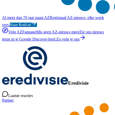
Al meer dan 70 jaar naast AZ
Regionaal AZ-nieuws, elke week
vers.
Naar Rodi.nl
Volg AZFanpage
Mis geen AZ-nieuws meer
Zie ons nieuws
terug in je Google Discover-feed.
Zo volg je ons
Eredivisie
Laatste reacties
Partner