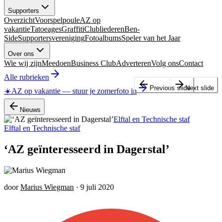
Supporters
Overzicht
Voorspelpoule
AZ op
vakantie
Tatoeages
Graffiti
Clubliederen
Ben-
Side
Supportersvereniging
Fotoalbums
Speler van het Jaar
Over ons
Wie wij zijn
Meedoen
Business Club
Adverteren
Volg ons
Contact
Alle rubrieken
Previous slide
Next slide
☀️
AZ op vakantie
—
stuur je zomerfoto in
Nieuws
Elftal en Technische staf
Elftal en Technische staf
‘AZ geïnteresseerd in Dagerstal’
door
Marius Wiegman
·
9 juli 2020