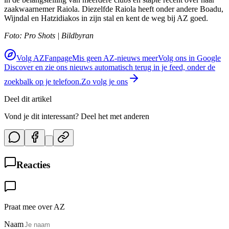
zaakwaarnemer Raiola. Diezelfde Raiola heeft onder andere Boadu,
Wijndal en Hatzidiakos in zijn stal en kent de weg bij AZ goed.
Foto: Pro Shots | Bildbyran
Volg AZFanpage
Mis geen AZ-nieuws meer
Volg ons in Google
Discover en zie ons nieuws automatisch terug in je feed, onder de
zoekbalk op je telefoon.
Zo volg je ons
Deel dit artikel
Vond je dit interessant? Deel het met anderen
Reacties
Praat mee over AZ
Naam