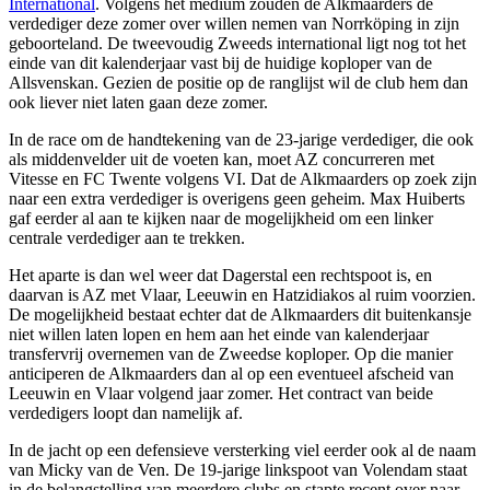
International
. Volgens het medium zouden de Alkmaarders de
verdediger deze zomer over willen nemen van Norrköping in zijn
geboorteland. De tweevoudig Zweeds international ligt nog tot het
einde van dit kalenderjaar vast bij de huidige koploper van de
Allsvenskan. Gezien de positie op de ranglijst wil de club hem dan
ook liever niet laten gaan deze zomer.
In de race om de handtekening van de 23-jarige verdediger, die ook
als middenvelder uit de voeten kan, moet AZ concurreren met
Vitesse en FC Twente volgens VI. Dat de Alkmaarders op zoek zijn
naar een extra verdediger is overigens geen geheim. Max Huiberts
gaf eerder al aan te kijken naar de mogelijkheid om een linker
centrale verdediger aan te trekken.
Het aparte is dan wel weer dat Dagerstal een rechtspoot is, en
daarvan is AZ met Vlaar, Leeuwin en Hatzidiakos al ruim voorzien.
De mogelijkheid bestaat echter dat de Alkmaarders dit buitenkansje
niet willen laten lopen en hem aan het einde van kalenderjaar
transfervrij overnemen van de Zweedse koploper. Op die manier
anticiperen de Alkmaarders dan al op een eventueel afscheid van
Leeuwin en Vlaar volgend jaar zomer. Het contract van beide
verdedigers loopt dan namelijk af.
In de jacht op een defensieve versterking viel eerder ook al de naam
van Micky van de Ven. De 19-jarige linkspoot van Volendam staat
in de belangstelling van meerdere clubs en stapte recent over naar