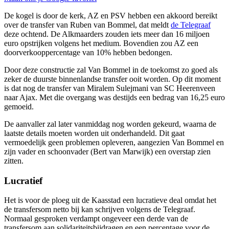
De kogel is door de kerk, AZ en PSV hebben een akkoord bereikt
over de transfer van Ruben van Bommel, dat meldt
de Telegraaf
deze ochtend. De Alkmaarders zouden iets meer dan 16 miljoen
euro opstrijken volgens het medium. Bovendien zou AZ een
doorverkooppercentage van 10% hebben bedongen.
Door deze constructie zal Van Bommel in de toekomst zo goed als
zeker de duurste binnenlandse transfer ooit worden. Op dit moment
is dat nog de transfer van Miralem Sulejmani van SC Heerenveen
naar Ajax. Met die overgang was destijds een bedrag van 16,25 euro
gemoeid.
De aanvaller zal later vanmiddag nog worden gekeurd, waarna de
laatste details moeten worden uit onderhandeld. Dit gaat
vermoedelijk geen problemen opleveren, aangezien Van Bommel en
zijn vader en schoonvader (Bert van Marwijk) een overstap zien
zitten.
Lucratief
Het is voor de ploeg uit de Kaasstad een lucratieve deal omdat het
de transfersom netto bij kan schrijven volgens de Telegraaf.
Normaal gesproken verdampt ongeveer een derde van de
transfersom aan solidariteitsbijdragen en een percentage voor de