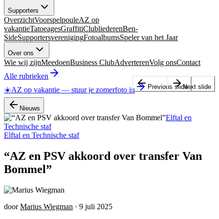
Supporters
Overzicht
Voorspelpoule
AZ op
vakantie
Tatoeages
Graffiti
Clubliederen
Ben-
Side
Supportersvereniging
Fotoalbums
Speler van het Jaar
Over ons
Wie wij zijn
Meedoen
Business Club
Adverteren
Volg ons
Contact
Alle rubrieken
Previous slide
Next slide
☀️
AZ op vakantie
—
stuur je zomerfoto in
Nieuws
Elftal en
Technische staf
Elftal en Technische staf
“AZ en PSV akkoord over transfer Van
Bommel”
door
Marius Wiegman
·
9 juli 2025