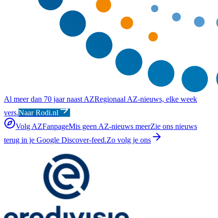
Al meer dan 70 jaar naast AZ
Regionaal AZ-nieuws, elke week
vers.
Naar Rodi.nl
Volg AZFanpage
Mis geen AZ-nieuws meer
Zie ons nieuws
terug in je Google Discover-feed.
Zo volg je ons