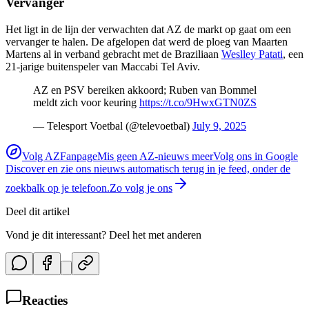
Vervanger
Het ligt in de lijn der verwachten dat AZ de markt op gaat om een
vervanger te halen. De afgelopen dat werd de ploeg van Maarten
Martens al in verband gebracht met de Braziliaan
Weslley Patati
, een
21-jarige buitenspeler van Maccabi Tel Aviv.
AZ en PSV bereiken akkoord; Ruben van Bommel
meldt zich voor keuring
https://t.co/9HwxGTN0ZS
— Telesport Voetbal (@televoetbal)
July 9, 2025
Volg AZFanpage
Mis geen AZ-nieuws meer
Volg ons in Google
Discover en zie ons nieuws automatisch terug in je feed, onder de
zoekbalk op je telefoon.
Zo volg je ons
Deel dit artikel
Vond je dit interessant? Deel het met anderen
Reacties