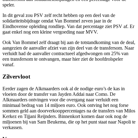
speler.
In dit geval zou PSV zelf recht hebben op een deel van de
solidariteitsbijdrage omdat Van Bommel zeven jaar in de
Eindhovense opleiding rondliep. Van dat percentage ziet PSV af. Er
gaat enkel nog een kleine vergoeding naar MVV.
Ook Van Bommel zelf draagt bij aan de totstandkoming van de deal,
aangezien de aanvaller afziet van zijn deel van de transfersom. Naar
verluidt had de aanvaller contractueel afgedwongen om 25% van
een transfersom te ontvangen, maar hier ziet de hoofdrolspeler
vanaf.
Zilvervloot
Eerder zagen de Alkmaarders ook al de nodige euro’s de kas in
vloeien door de transfer van Jayden Addai naar Como. De
Alkmaarders ontvingen voor die overgang naar verluidt een
minimaal bedrag van 14 miljoen euro. Ook ontving het nog forse
sommen geld aan doorverkooppercentages na de transfers van Milos
Kerkez en Tijjani Reijnders. Binnenkort komen daar ook nog de
miljoenen bij van Sam Beukema, die op het punt staat naar Napoli te
verkassen.