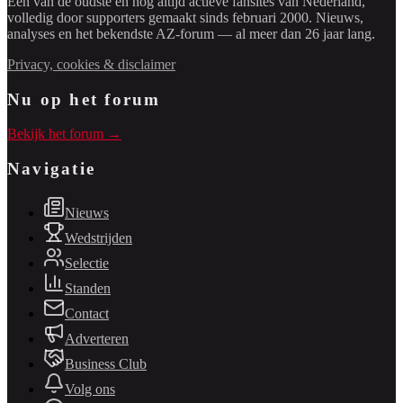
Een van de oudste en nog altijd actieve fansites van Nederland,
volledig door supporters gemaakt sinds februari 2000. Nieuws,
analyses en het bekendste AZ-forum — al meer dan 26 jaar lang.
Privacy, cookies & disclaimer
Nu op het forum
Bekijk het forum →
Navigatie
Nieuws
Wedstrijden
Selectie
Standen
Contact
Adverteren
Business Club
Volg ons