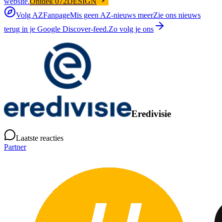
website.
Ontdek 072DESIGN
Volg AZFanpage
Mis geen AZ-nieuws meer
Zie ons nieuws
terug in je Google Discover-feed.
Zo volg je ons
Eredivisie
Laatste reacties
Partner