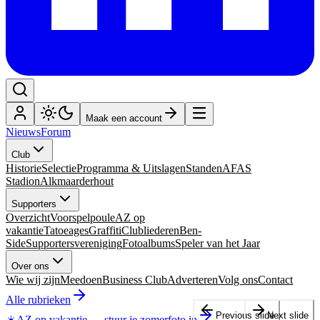
Maak een account
Nieuws
Forum
Club
Historie
Selectie
Programma & Uitslagen
Standen
AFAS
Stadion
Alkmaarderhout
Supporters
Overzicht
Voorspelpoule
AZ op
vakantie
Tatoeages
Graffiti
Clubliederen
Ben-
Side
Supportersvereniging
Fotoalbums
Speler van het Jaar
Over ons
Wie wij zijn
Meedoen
Business Club
Adverteren
Volg ons
Contact
Alle rubrieken
Previous slide
Next slide
☀️
AZ op vakantie
—
stuur je zomerfoto in