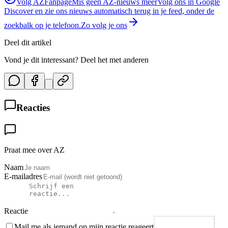
Volg AZFanpage
Mis geen AZ-nieuws meer
Volg ons in Google
Discover en zie ons nieuws automatisch terug in je feed, onder de
zoekbalk op je telefoon.
Zo volg je ons
Deel dit artikel
Vond je dit interessant? Deel het met anderen
Reacties
Praat mee over AZ
Naam
E-mailadres
Reactie
Mail me als iemand op mijn reactie reageert
Plaats reactie