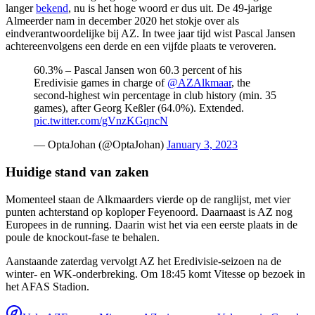
langer
bekend
, nu is het hoge woord er dus uit. De 49-jarige
Almeerder nam in december 2020 het stokje over als
eindverantwoordelijke bij AZ. In twee jaar tijd wist Pascal Jansen
achtereenvolgens een derde en een vijfde plaats te veroveren.
60.3% – Pascal Jansen won 60.3 percent of his
Eredivisie games in charge of
@AZAlkmaar
, the
second-highest win percentage in club history (min. 35
games), after Georg Keßler (64.0%). Extended.
pic.twitter.com/gVnzKGqncN
— OptaJohan (@OptaJohan)
January 3, 2023
Huidige stand van zaken
Momenteel staan de Alkmaarders vierde op de ranglijst, met vier
punten achterstand op koploper Feyenoord. Daarnaast is AZ nog
Europees in de running. Daarin wist het via een eerste plaats in de
poule de knockout-fase te behalen.
Aanstaande zaterdag vervolgt AZ het Eredivisie-seizoen na de
winter- en WK-onderbreking. Om 18:45 komt Vitesse op bezoek in
het AFAS Stadion.