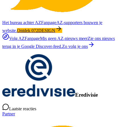
Het bureau achter AZFanpage
AZ-supporters bouwen je
website.
Ontdek 072DESIGN
Volg AZFanpage
Mis geen AZ-nieuws meer
Zie ons nieuws
terug in je Google Discover-feed.
Zo volg je ons
Eredivisie
Laatste reacties
Partner