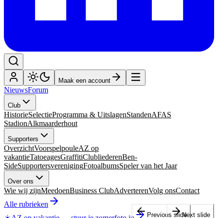
Maak een account
Nieuws
Forum
Club
Historie
Selectie
Programma & Uitslagen
Standen
AFAS
Stadion
Alkmaarderhout
Supporters
Overzicht
Voorspelpoule
AZ op
vakantie
Tatoeages
Graffiti
Clubliederen
Ben-
Side
Supportersvereniging
Fotoalbums
Speler van het Jaar
Over ons
Wie wij zijn
Meedoen
Business Club
Adverteren
Volg ons
Contact
Alle rubrieken
Previous slide
Next slide
☀️
AZ op vakantie
—
stuur je zomerfoto in