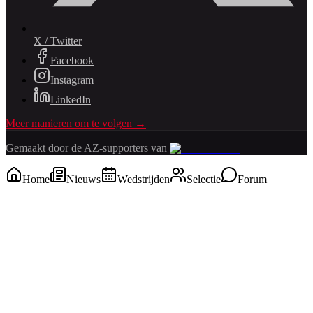
X / Twitter
Facebook
Instagram
LinkedIn
Meer manieren om te volgen →
Gemaakt door de AZ-supporters van
Home
Nieuws
Wedstrijden
Selectie
Forum