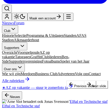
Maak een account
Nieuws
Forum
Club
Historie
Selectie
Programma & Uitslagen
Standen
AFAS
Stadion
Alkmaarderhout
Supporters
Overzicht
Voorspelpoule
AZ op
vakantie
Tatoeages
Graffiti
Clubliederen
Ben-
Side
Supportersvereniging
Fotoalbums
Speler van het Jaar
Over ons
Wie wij zijn
Meedoen
Business Club
Adverteren
Volg ons
Contact
Alle rubrieken
Previous slide
Next slide
☀️
AZ op vakantie
—
stuur je zomerfoto in
Nieuws
Elftal en Technische staf
Elftal en Technische staf