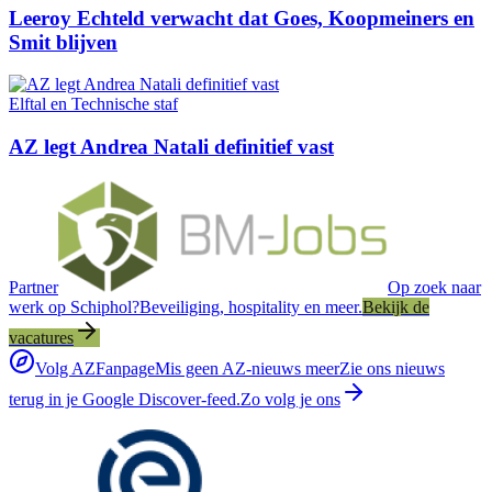
Leeroy Echteld verwacht dat Goes, Koopmeiners en
Smit blijven
Elftal en Technische staf
AZ legt Andrea Natali definitief vast
Partner
Op zoek naar
werk op Schiphol?
Beveiliging, hospitality en meer.
Bekijk de
vacatures
Volg AZFanpage
Mis geen AZ-nieuws meer
Zie ons nieuws
terug in je Google Discover-feed.
Zo volg je ons