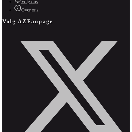
Volg ons
Over ons
Volg AZFanpage