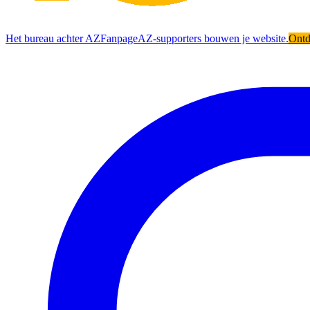
Het bureau achter AZFanpage
AZ-supporters bouwen je website.
Ont