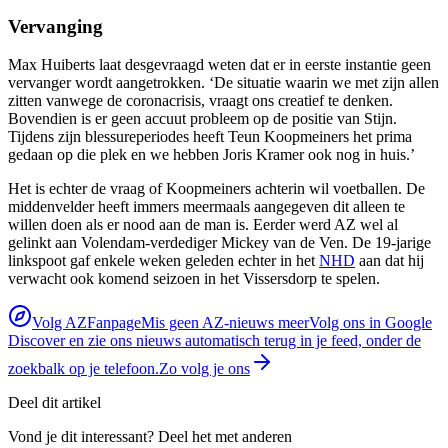
Vervanging
Max Huiberts laat desgevraagd weten dat er in eerste instantie geen
vervanger wordt aangetrokken. ‘De situatie waarin we met zijn allen
zitten vanwege de coronacrisis, vraagt ons creatief te denken.
Bovendien is er geen accuut probleem op de positie van Stijn.
Tijdens zijn blessureperiodes heeft Teun Koopmeiners het prima
gedaan op die plek en we hebben Joris Kramer ook nog in huis.’
Het is echter de vraag of Koopmeiners achterin wil voetballen. De
middenvelder heeft immers meermaals aangegeven dit alleen te
willen doen als er nood aan de man is. Eerder werd AZ wel al
gelinkt aan Volendam-verdediger Mickey van de Ven. De 19-jarige
linkspoot gaf enkele weken geleden echter in het
NHD
aan dat hij
verwacht ook komend seizoen in het Vissersdorp te spelen.
Volg AZFanpage
Mis geen AZ-nieuws meer
Volg ons in Google
Discover en zie ons nieuws automatisch terug in je feed, onder de
zoekbalk op je telefoon.
Zo volg je ons
Deel dit artikel
Vond je dit interessant? Deel het met anderen