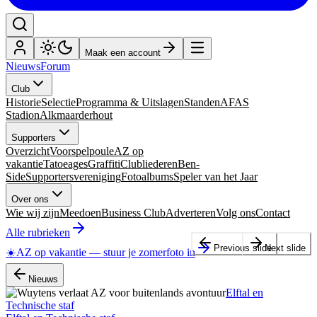
Maak een account
Nieuws
Forum
Club
Historie
Selectie
Programma & Uitslagen
Standen
AFAS
Stadion
Alkmaarderhout
Supporters
Overzicht
Voorspelpoule
AZ op
vakantie
Tatoeages
Graffiti
Clubliederen
Ben-
Side
Supportersvereniging
Fotoalbums
Speler van het Jaar
Over ons
Wie wij zijn
Meedoen
Business Club
Adverteren
Volg ons
Contact
Alle rubrieken
Previous slide
Next slide
☀️
AZ op vakantie
—
stuur je zomerfoto in
Nieuws
Elftal en
Technische staf