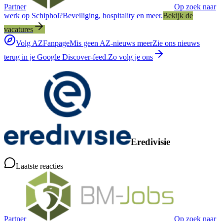
Partner
Op zoek naar
werk op Schiphol?
Beveiliging, hospitality en meer.
Bekijk de
vacatures
Volg AZFanpage
Mis geen AZ-nieuws meer
Zie ons nieuws
terug in je Google Discover-feed.
Zo volg je ons
Eredivisie
Laatste reacties
Partner
Op zoek naar