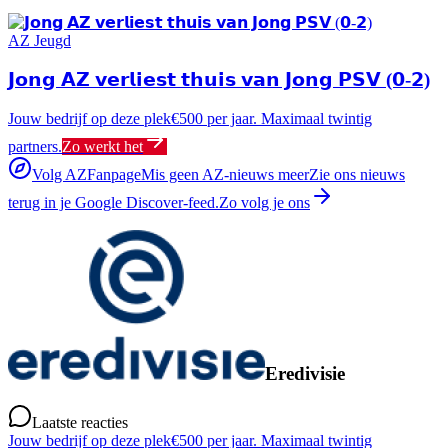
AZ Jeugd
𝗝𝗼𝗻𝗴 𝗔𝗭 𝘃𝗲𝗿𝗹𝗶𝗲𝘀𝘁 𝘁𝗵𝘂𝗶𝘀 𝘃𝗮𝗻 𝗝𝗼𝗻𝗴 𝗣𝗦𝗩 (𝟬-𝟮)
Jouw bedrijf op deze plek
€500 per jaar. Maximaal twintig
partners.
Zo werkt het
Volg AZFanpage
Mis geen AZ-nieuws meer
Zie ons nieuws
terug in je Google Discover-feed.
Zo volg je ons
Eredivisie
Laatste reacties
Jouw bedrijf op deze plek
€500 per jaar. Maximaal twintig