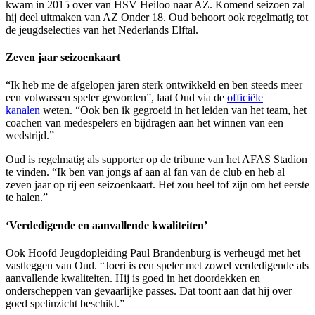
kwam in 2015 over van HSV Heiloo naar AZ. Komend seizoen zal
hij deel uitmaken van AZ Onder 18. Oud behoort ook regelmatig tot
de jeugdselecties van het Nederlands Elftal.
Zeven jaar seizoenkaart
“Ik heb me de afgelopen jaren sterk ontwikkeld en ben steeds meer
een volwassen speler geworden”, laat Oud via de
officiële
kanalen
weten. “Ook ben ik gegroeid in het leiden van het team, het
coachen van medespelers en bijdragen aan het winnen van een
wedstrijd.”
Oud is regelmatig als supporter op de tribune van het AFAS Stadion
te vinden. “Ik ben van jongs af aan al fan van de club en heb al
zeven jaar op rij een seizoenkaart. Het zou heel tof zijn om het eerste
te halen.”
‘Verdedigende en aanvallende kwaliteiten’
Ook Hoofd Jeugdopleiding Paul Brandenburg is verheugd met het
vastleggen van Oud. “Joeri is een speler met zowel verdedigende als
aanvallende kwaliteiten. Hij is goed in het doordekken en
onderscheppen van gevaarlijke passes. Dat toont aan dat hij over
goed spelinzicht beschikt.”