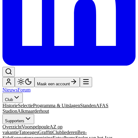
Maak een account
Nieuws
Forum
Club
Historie
Selectie
Programma & Uitslagen
Standen
AFAS
Stadion
Alkmaarderhout
Supporters
Overzicht
Voorspelpoule
AZ op
vakantie
Tatoeages
Graffiti
Clubliederen
Ben-
Side
Supportersvereniging
Fotoalbums
Speler van het Jaar