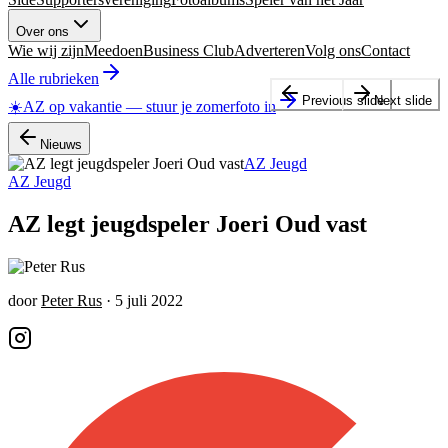
Over ons
Wie wij zijn
Meedoen
Business Club
Adverteren
Volg ons
Contact
Alle rubrieken
Previous slide
Next slide
☀️
AZ op vakantie
—
stuur je zomerfoto in
Nieuws
AZ Jeugd
AZ Jeugd
AZ legt jeugdspeler Joeri Oud vast
door
Peter Rus
·
5 juli 2022