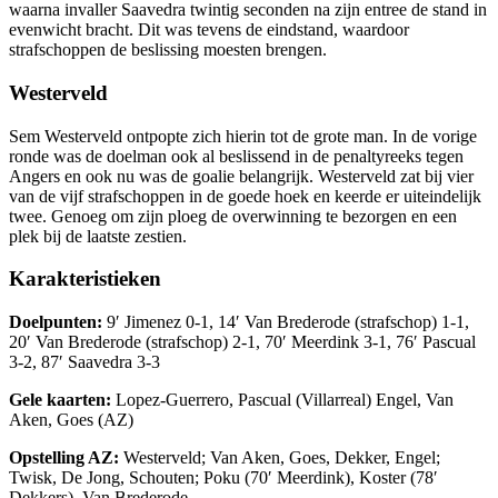
waarna invaller Saavedra twintig seconden na zijn entree de stand in
evenwicht bracht. Dit was tevens de eindstand, waardoor
strafschoppen de beslissing moesten brengen.
Westerveld
Sem Westerveld ontpopte zich hierin tot de grote man. In de vorige
ronde was de doelman ook al beslissend in de penaltyreeks tegen
Angers en ook nu was de goalie belangrijk. Westerveld zat bij vier
van de vijf strafschoppen in de goede hoek en keerde er uiteindelijk
twee. Genoeg om zijn ploeg de overwinning te bezorgen en een
plek bij de laatste zestien.
Karakteristieken
Doelpunten:
9′ Jimenez 0-1, 14′ Van Brederode (strafschop) 1-1,
20′ Van Brederode (strafschop) 2-1, 70′ Meerdink 3-1, 76′ Pascual
3-2, 87′ Saavedra 3-3
Gele kaarten:
Lopez-Guerrero, Pascual (Villarreal) Engel, Van
Aken, Goes (AZ)
Opstelling AZ:
Westerveld; Van Aken, Goes, Dekker, Engel;
Twisk, De Jong, Schouten; Poku (70′ Meerdink), Koster (78′
Dekkers), Van Brederode