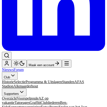
Maak een account
Nieuws
Forum
Club
Historie
Selectie
Programma & Uitslagen
Standen
AFAS
Stadion
Alkmaarderhout
Supporters
Overzicht
Voorspelpoule
AZ op
vakantie
Tatoeages
Graffiti
Clubliederen
Ben-
Side
Supportersvereniging
Fotoalbums
Speler van het Jaar