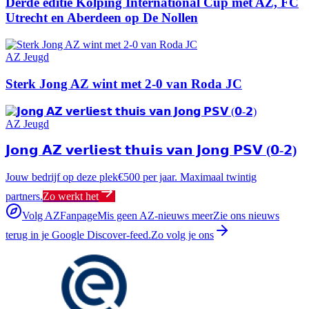
Derde editie Kolping International Cup met AZ, FC
Utrecht en Aberdeen op De Nollen
AZ Jeugd
Sterk Jong AZ wint met 2-0 van Roda JC
AZ Jeugd
𝗝𝗼𝗻𝗴 𝗔𝗭 𝘃𝗲𝗿𝗹𝗶𝗲𝘀𝘁 𝘁𝗵𝘂𝗶𝘀 𝘃𝗮𝗻 𝗝𝗼𝗻𝗴 𝗣𝗦𝗩 (𝟬-𝟮)
Jouw bedrijf op deze plek
€500 per jaar. Maximaal twintig
partners.
Zo werkt het
Volg AZFanpage
Mis geen AZ-nieuws meer
Zie ons nieuws
terug in je Google Discover-feed.
Zo volg je ons