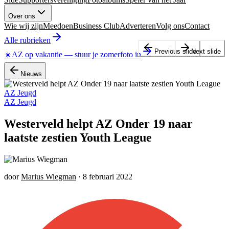
Over ons
Wie wij zijn
Meedoen
Business Club
Adverteren
Volg ons
Contact
Alle rubrieken
Previous slide
Next slide
☀️
AZ op vakantie
—
stuur je zomerfoto in
Nieuws
AZ Jeugd
AZ Jeugd
Westerveld helpt AZ Onder 19 naar
laatste zestien Youth League
door
Marius Wiegman
·
8 februari 2022