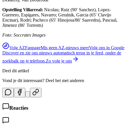
Opstelling Villarreal:
Nicolau; Ruiz (90′ Sanchez), Lopez-
Guerrero, Espigares, Navarro; Geralnik, Garcia (65′ Clavijo
Encinar), Rodri; Pacheco (65′ Hinojosa/86′ Saavedra), Pascual,
Jimenez (86′ Torrents)
Foto: Soccrates Images
Volg AZFanpage
Mis geen AZ-nieuws meer
Volg ons in Google
Discover en zie ons nieuws automatisch terug in je feed, onder de
zoekbalk op je telefoon.
Zo volg je ons
Deel dit artikel
Vond je dit interessant? Deel het met anderen
Reacties