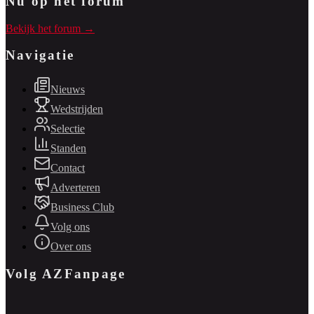
Nu op het forum
Bekijk het forum →
Navigatie
Nieuws
Wedstrijden
Selectie
Standen
Contact
Adverteren
Business Club
Volg ons
Over ons
Volg AZFanpage