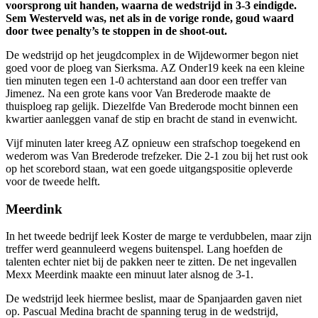
voorsprong uit handen, waarna de wedstrijd in 3-3 eindigde.
Sem Westerveld was, net als in de vorige ronde, goud waard
door twee penalty’s te stoppen in de shoot-out.
De wedstrijd op het jeugdcomplex in de Wijdewormer begon niet
goed voor de ploeg van Sierksma. AZ Onder19 keek na een kleine
tien minuten tegen een 1-0 achterstand aan door een treffer van
Jimenez. Na een grote kans voor Van Brederode maakte de
thuisploeg rap gelijk. Diezelfde Van Brederode mocht binnen een
kwartier aanleggen vanaf de stip en bracht de stand in evenwicht.
Vijf minuten later kreeg AZ opnieuw een strafschop toegekend en
wederom was Van Brederode trefzeker. Die 2-1 zou bij het rust ook
op het scorebord staan, wat een goede uitgangspositie opleverde
voor de tweede helft.
Meerdink
In het tweede bedrijf leek Koster de marge te verdubbelen, maar zijn
treffer werd geannuleerd wegens buitenspel. Lang hoefden de
talenten echter niet bij de pakken neer te zitten. De net ingevallen
Mexx Meerdink maakte een minuut later alsnog de 3-1.
De wedstrijd leek hiermee beslist, maar de Spanjaarden gaven niet
op. Pascual Medina bracht de spanning terug in de wedstrijd,