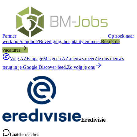
Partner
Op zoek naar
werk op Schiphol?
Beveiliging, hospitality en meer.
Bekijk de
vacatures
Volg AZFanpage
Mis geen AZ-nieuws meer
Zie ons nieuws
terug in je Google Discover-feed.
Zo volg je ons
Eredivisie
Laatste reacties