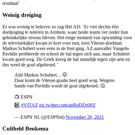
resultaat’
Weinig dreiging
Er was weinig te beleven zo zag Het AD: ‘Er viel slechts één
doelpoging te noteren in Arnhem, waar beide teams ver onder hun
gebruikelijke niveau bleven. Het enige moment van opwinding voor
de televisiekijker kwam er kort voor rust, toen Vitesse-doelman
Markus Schubert weer eens in de fout ging. AZ-aanvaller Vangelis
Pavlidis profiteerde en schoof de bal tegen zich aan, maar Schubert
kwam goed weg. De Griek kreeg de bal namelijk tegen zijn arm en
dus werd de goal afgekeurd.’
Aiiii Markus Schubert… 🤭
Daar komt de Vitesse-goalie heel goed weg. Wegens
hands van Pavlidis wordt de goal afgekeurd. 🤔
📺 ESPN
#️⃣
#VITAZ
pic.twitter.com/apRpDDr0PZ
— ESPN NL (@ESPNnl)
November 28, 2021
Cultheld Beukema