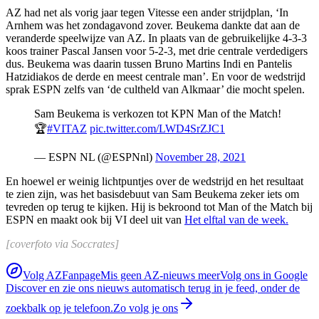
AZ had net als vorig jaar tegen Vitesse een ander strijdplan, ‘In
Arnhem was het zondagavond zover. Beukema dankte dat aan de
veranderde speelwijze van AZ. In plaats van de gebruikelijke 4-3-3
koos trainer Pascal Jansen voor 5-2-3, met drie centrale verdedigers
dus. Beukema was daarin tussen Bruno Martins Indi en Pantelis
Hatzidiakos de derde en meest centrale man’. En voor de wedstrijd
sprak ESPN zelfs van ‘de cultheld van Alkmaar’ die mocht spelen.
Sam Beukema is verkozen tot KPN Man of the Match!
🏆
#VITAZ
pic.twitter.com/LWD4SrZJC1
— ESPN NL (@ESPNnl)
November 28, 2021
En hoewel er weinig lichtpuntjes over de wedstrijd en het resultaat
te zien zijn, was het basisdebuut van Sam Beukema zeker iets om
tevreden op terug te kijken. Hij is bekroond tot Man of the Match bij
ESPN en maakt ook bij VI deel uit van
Het elftal van de week.
[coverfoto via Soccrates]
Volg AZFanpage
Mis geen AZ-nieuws meer
Volg ons in Google
Discover en zie ons nieuws automatisch terug in je feed, onder de
zoekbalk op je telefoon.
Zo volg je ons