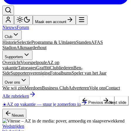
Maak een account
Nieuws
Forum
Club
Historie
Selectie
Programma & Uitslagen
Standen
AFAS
Stadion
Alkmaarderhout
Supporters
Overzicht
Voorspelpoule
AZ op
vakantie
Tatoeages
Graffiti
Clubliederen
Ben-
Side
Supportersvereniging
Fotoalbums
Speler van het Jaar
Over ons
Wie wij zijn
Meedoen
Business Club
Adverteren
Volg ons
Contact
Alle rubrieken
Previous slide
Next slide
☀️
AZ op vakantie
—
stuur je zomerfoto in
Nieuws
Wedstrijden