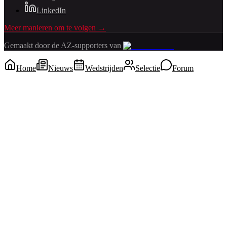
LinkedIn
Meer manieren om te volgen →
Gemaakt door de AZ-supporters van
Home
Nieuws
Wedstrijden
Selectie
Forum