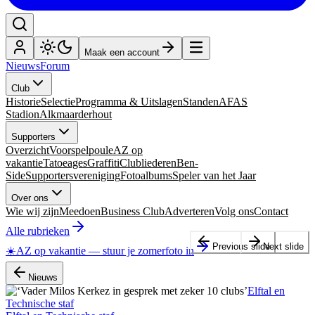
Maak een account
Nieuws
Forum
Club
Historie
Selectie
Programma & Uitslagen
Standen
AFAS
Stadion
Alkmaarderhout
Supporters
Overzicht
Voorspelpoule
AZ op
vakantie
Tatoeages
Graffiti
Clubliederen
Ben-
Side
Supportersvereniging
Fotoalbums
Speler van het Jaar
Over ons
Wie wij zijn
Meedoen
Business Club
Adverteren
Volg ons
Contact
Alle rubrieken
Previous slide
Next slide
☀️
AZ op vakantie
—
stuur je zomerfoto in
Nieuws
Elftal en
Technische staf