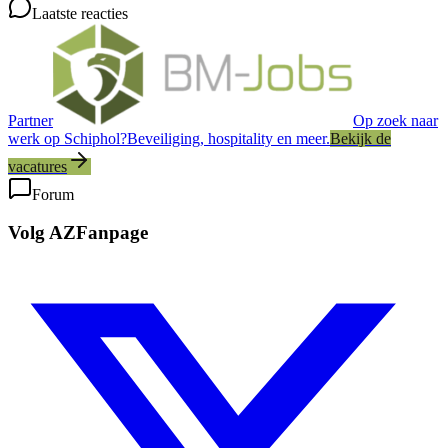
Laatste reacties
Partner
Op zoek naar
werk op Schiphol?
Beveiliging, hospitality en meer.
Bekijk de
vacatures
Forum
Volg AZFanpage