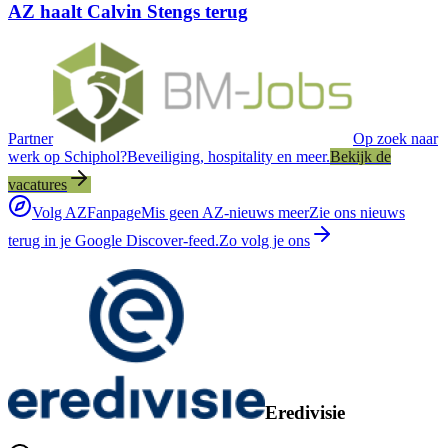
AZ haalt Calvin Stengs terug
Partner
Op zoek naar
werk op Schiphol?
Beveiliging, hospitality en meer.
Bekijk de
vacatures
Volg AZFanpage
Mis geen AZ-nieuws meer
Zie ons nieuws
terug in je Google Discover-feed.
Zo volg je ons
Eredivisie