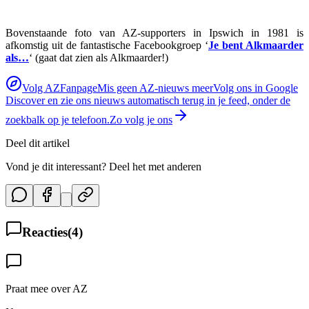
Bovenstaande foto van AZ-supporters in Ipswich in 1981 is
afkomstig uit de fantastische Facebookgroep ‘
Je bent Alkmaarder
als…
‘ (gaat dat zien als Alkmaarder!)
Volg AZFanpage
Mis geen AZ-nieuws meer
Volg ons in Google
Discover en zie ons nieuws automatisch terug in je feed, onder de
zoekbalk op je telefoon.
Zo volg je ons
Deel dit artikel
Vond je dit interessant? Deel het met anderen
Reacties
(
4
)
Praat mee over AZ