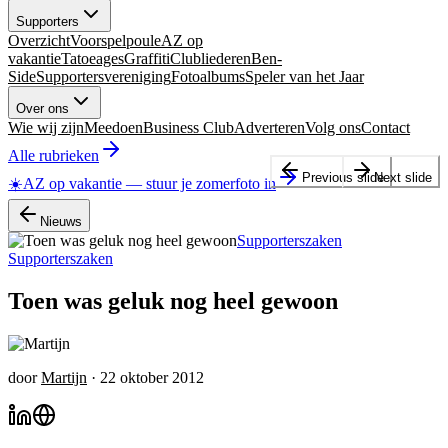
Supporters
Overzicht
Voorspelpoule
AZ op
vakantie
Tatoeages
Graffiti
Clubliederen
Ben-
Side
Supportersvereniging
Fotoalbums
Speler van het Jaar
Over ons
Wie wij zijn
Meedoen
Business Club
Adverteren
Volg ons
Contact
Alle rubrieken
Previous slide
Next slide
☀️
AZ op vakantie
—
stuur je zomerfoto in
Nieuws
Supporterszaken
Supporterszaken
Toen was geluk nog heel gewoon
door
Martijn
·
22 oktober 2012