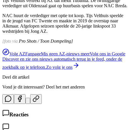
Tijs Velthuis vertrekt bij AZ dat meldt Tubantia. De twintigjarige
verdediger uit Oldenzaal gaat op huurbasis spelen voor NAC Breda.
NAC huurt de verdediger met optie tot koop. Tijs Velthuis speelde
in de jeugd van FC Twente en maakte in 2019 de overstap naar
Alkmaar. Afgelopen seizoen speelde de 20-jarige linkspoot 33
wedstrijden bij Jong AZ.
[foto via
Pro Shots / Toon Dompeling]
Volg AZFanpage
Mis geen AZ-nieuws meer
Volg ons in Google
Discover en zie ons nieuws automatisch terug in je feed, onder de
zoekbalk op je telefoon.
Zo volg je ons
Deel dit artikel
Vond je dit interessant? Deel het met anderen
Reacties