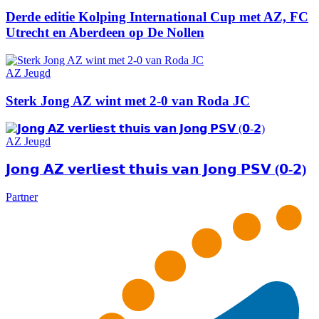
Derde editie Kolping International Cup met AZ, FC
Utrecht en Aberdeen op De Nollen
AZ Jeugd
Sterk Jong AZ wint met 2-0 van Roda JC
AZ Jeugd
𝗝𝗼𝗻𝗴 𝗔𝗭 𝘃𝗲𝗿𝗹𝗶𝗲𝘀𝘁 𝘁𝗵𝘂𝗶𝘀 𝘃𝗮𝗻 𝗝𝗼𝗻𝗴 𝗣𝗦𝗩 (𝟬-𝟮)
Partner