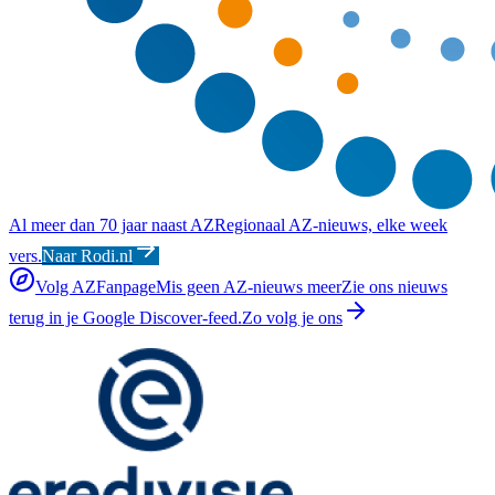
Al meer dan 70 jaar naast AZ
Regionaal AZ-nieuws, elke week
vers.
Naar Rodi.nl
Volg AZFanpage
Mis geen AZ-nieuws meer
Zie ons nieuws
terug in je Google Discover-feed.
Zo volg je ons