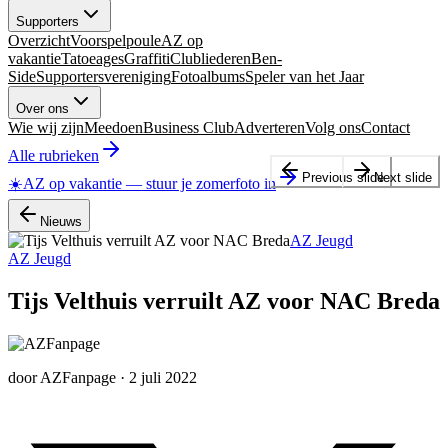
Supporters
Overzicht
Voorspelpoule
AZ op
vakantie
Tatoeages
Graffiti
Clubliederen
Ben-
Side
Supportersvereniging
Fotoalbums
Speler van het Jaar
Over ons
Wie wij zijn
Meedoen
Business Club
Adverteren
Volg ons
Contact
Alle rubrieken
Previous slide
Next slide
☀️
AZ op vakantie
—
stuur je zomerfoto in
Nieuws
AZ Jeugd
AZ Jeugd
Tijs Velthuis verruilt AZ voor NAC Breda
door
AZFanpage
·
2 juli 2022