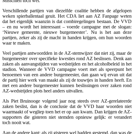
Misschien toch wel.
Verschillende partijen van diezelfde coalitie hebben de afgelopen
weken spierballentaal geuit. Het CDA liet aan AZ Fanpage weten
dat het eigenlijk waanzin is dat combiregelingen bestaan. De VVD
– en nu wordt het interessant – voerde campagne met de slogan:
‘Nieuwe gemeente, nieuwe burgemeester’. Nu is het aan deze
partijen, zeker als zij de macht in handen krijgen, om hun woorden
waar te maken.
Veel partijen antwoordden in de AZ-stemwijzer dat niet zij, maar de
burgemeester over specifieke kwesties rond AZ beslissen. Denk aan
zaken als aanvangstijden van wedstrijden en het alcoholbeleid in het
stadion. Wanneer de VVD campagne voert met als speerpunt het
benoemen van een andere burgemeester, dan gaan wij ervan uit dat
de partij hier werk van maakt als zij de touwtjes in handen heeft. En
met een andere burgemeester kunnen beslissingen over zaken rond
AZ-wedstrijden plots heel anders uitvallen.
Als Piet Bruinooge volgend jaar nog steeds over AZ-gerelateerde
zaken beslist, dan is de conclusie dat de VVD haar woorden niet
waarmaakt of wegliep toen het er op aan kwam. Dan krijgen de AZ-
supporters die gisteren niet stemden opnieuw gelijk: er verandert
toch nooit wat.
Aan de andere kant: als zij gisteren wel hadden gestemd, dan was de