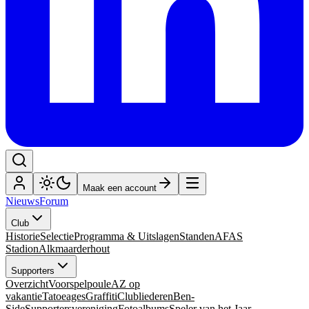
Maak een account
Nieuws
Forum
Club
Historie
Selectie
Programma & Uitslagen
Standen
AFAS
Stadion
Alkmaarderhout
Supporters
Overzicht
Voorspelpoule
AZ op
vakantie
Tatoeages
Graffiti
Clubliederen
Ben-
Side
Supportersvereniging
Fotoalbums
Speler van het Jaar