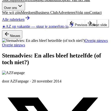
Over ons
Wie wij zijn
Meedoen
Business Club
Adverteren
Volg ons
Contact
Alle rubrieken
Previous slide
Next slide
☀️
AZ op vakantie
—
stuur je zomerfoto in
Nieuws
Overig nieuws
Overig nieuws
Stemadvies: En alles bleef hetzelfde (of
toch niet?)
door
AZFanpage
·
20 november 2014