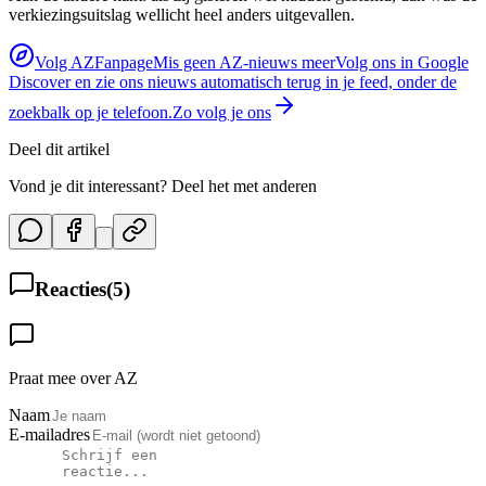
verkiezingsuitslag wellicht heel anders uitgevallen.
Volg AZFanpage
Mis geen AZ-nieuws meer
Volg ons in Google
Discover en zie ons nieuws automatisch terug in je feed, onder de
zoekbalk op je telefoon.
Zo volg je ons
Deel dit artikel
Vond je dit interessant? Deel het met anderen
Reacties
(
5
)
Praat mee over AZ
Naam
E-mailadres