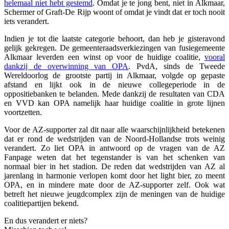
helemaal niet hebt gestemd
. Omdat je te jong bent, niet in Alkmaar,
Schermer of Graft-De Rijp woont of omdat je vindt dat er toch nooit
iets verandert.
Indien je tot die laatste categorie behoort, dan heb je gisteravond
gelijk gekregen. De gemeenteraadsverkiezingen van fusiegemeente
Alkmaar leverden een winst op voor de huidige coalitie,
vooral
dankzij de overwinning van OPA
. PvdA, sinds de Tweede
Wereldoorlog de grootste partij in Alkmaar, volgde op gepaste
afstand en lijkt ook in de nieuwe collegeperiode in de
oppositiebanken te belanden. Mede dankzij de resultaten van CDA
en VVD kan OPA namelijk haar huidige coalitie in grote lijnen
voortzetten.
Voor de AZ-supporter zal dit naar alle waarschijnlijkheid betekenen
dat er rond de wedstrijden van de Noord-Hollandse trots weinig
verandert. Zo liet OPA in antwoord op de vragen van de AZ
Fanpage weten dat het tegenstander is van het schenken van
normaal bier in het stadion. De reden dat wedstrijden van AZ al
jarenlang in harmonie verlopen komt door het light bier, zo meent
OPA, en in mindere mate door de AZ-supporter zelf. Ook wat
betreft het nieuwe jeugdcomplex zijn de meningen van de huidige
coalitiepartijen bekend.
En dus verandert er niets?