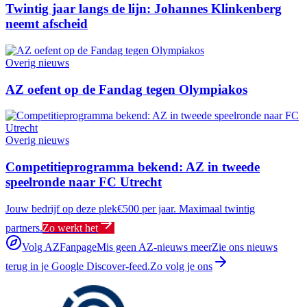
Twintig jaar langs de lijn: Johannes Klinkenberg
neemt afscheid
Overig nieuws
AZ oefent op de Fandag tegen Olympiakos
Overig nieuws
Competitieprogramma bekend: AZ in tweede
speelronde naar FC Utrecht
Jouw bedrijf op deze plek
€500 per jaar. Maximaal twintig
partners.
Zo werkt het
Volg AZFanpage
Mis geen AZ-nieuws meer
Zie ons nieuws
terug in je Google Discover-feed.
Zo volg je ons