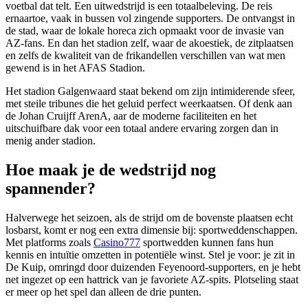
voetbal dat telt. Een uitwedstrijd is een totaalbeleving. De reis
ernaartoe, vaak in bussen vol zingende supporters. De ontvangst in
de stad, waar de lokale horeca zich opmaakt voor de invasie van
AZ-fans. En dan het stadion zelf, waar de akoestiek, de zitplaatsen
en zelfs de kwaliteit van de frikandellen verschillen van wat men
gewend is in het AFAS Stadion.
Het stadion Galgenwaard staat bekend om zijn intimiderende sfeer,
met steile tribunes die het geluid perfect weerkaatsen. Of denk aan
de Johan Cruijff ArenA, aar de moderne faciliteiten en het
uitschuifbare dak voor een totaal andere ervaring zorgen dan in
menig ander stadion.
Hoe maak je de wedstrijd nog
spannender?
Halverwege het seizoen, als de strijd om de bovenste plaatsen echt
losbarst, komt er nog een extra dimensie bij: sportweddenschappen.
Met platforms zoals
Casino777
sportwedden kunnen fans hun
kennis en intuïtie omzetten in potentiële winst. Stel je voor: je zit in
De Kuip, omringd door duizenden Feyenoord-supporters, en je hebt
net ingezet op een hattrick van je favoriete AZ-spits. Plotseling staat
er meer op het spel dan alleen de drie punten.