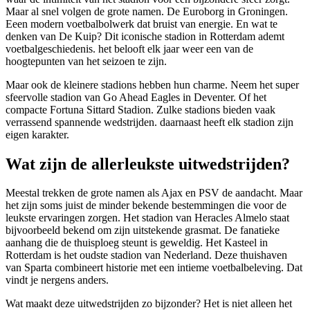
Maar al snel volgen de grote namen. De Euroborg in Groningen.
Eeen modern voetbalbolwerk dat bruist van energie. En wat te
denken van De Kuip? Dit iconische stadion in Rotterdam ademt
voetbalgeschiedenis. het belooft elk jaar weer een van de
hoogtepunten van het seizoen te zijn.
Maar ook de kleinere stadions hebben hun charme. Neem het super
sfeervolle stadion van Go Ahead Eagles in Deventer. Of het
compacte Fortuna Sittard Stadion. Zulke stadions bieden vaak
verrassend spannende wedstrijden. daarnaast heeft elk stadion zijn
eigen karakter.
Wat zijn de allerleukste uitwedstrijden?
Meestal trekken de grote namen als Ajax en PSV de aandacht. Maar
het zijn soms juist de minder bekende bestemmingen die voor de
leukste ervaringen zorgen. Het stadion van Heracles Almelo staat
bijvoorbeeld bekend om zijn uitstekende grasmat. De fanatieke
aanhang die de thuisploeg steunt is geweldig. Het Kasteel in
Rotterdam is het oudste stadion van Nederland. Deze thuishaven
van Sparta combineert historie met een intieme voetbalbeleving. Dat
vindt je nergens anders.
Wat maakt deze uitwedstrijden zo bijzonder? Het is niet alleen het