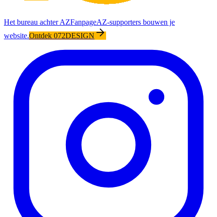
Het bureau achter AZFanpage
AZ-supporters bouwen je
website.
Ontdek 072DESIGN