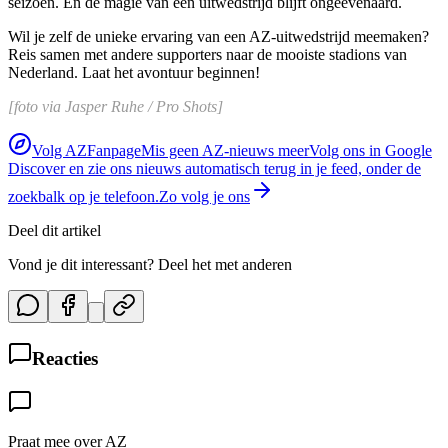
seizoen. En de magie van een uitwedstrijd blijft ongeëvenaard.
Wil je zelf de unieke ervaring van een AZ-uitwedstrijd meemaken?
Reis samen met andere supporters naar de mooiste stadions van
Nederland. Laat het avontuur beginnen!
[foto via Jasper Ruhe / Pro Shots]
Volg AZFanpage
Mis geen AZ-nieuws meer
Volg ons in Google
Discover en zie ons nieuws automatisch terug in je feed, onder de
zoekbalk op je telefoon.
Zo volg je ons
Deel dit artikel
Vond je dit interessant? Deel het met anderen
Reacties
Praat mee over AZ