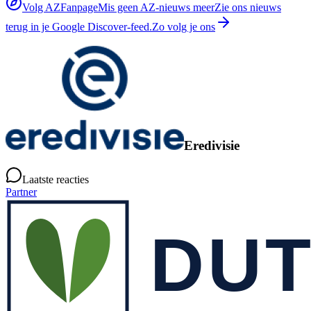
Volg AZFanpage
Mis geen AZ-nieuws meer
Zie ons nieuws
terug in je Google Discover-feed.
Zo volg je ons
Eredivisie
Laatste reacties
Partner