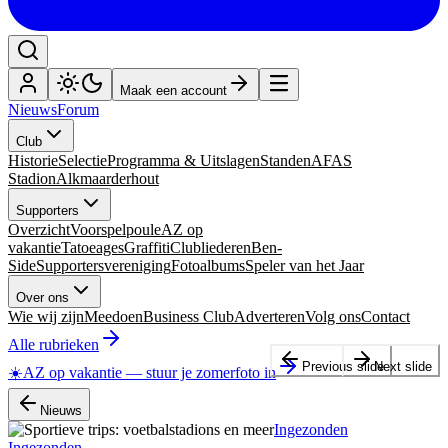
Maak een account
Nieuws
Forum
Club
Historie
Selectie
Programma & Uitslagen
Standen
AFAS
Stadion
Alkmaarderhout
Supporters
Overzicht
Voorspelpoule
AZ op
vakantie
Tatoeages
Graffiti
Clubliederen
Ben-
Side
Supportersvereniging
Fotoalbums
Speler van het Jaar
Over ons
Wie wij zijn
Meedoen
Business Club
Adverteren
Volg ons
Contact
Alle rubrieken
Previous slide
Next slide
☀️
AZ op vakantie
—
stuur je zomerfoto in
Nieuws
Ingezonden
Ingezonden