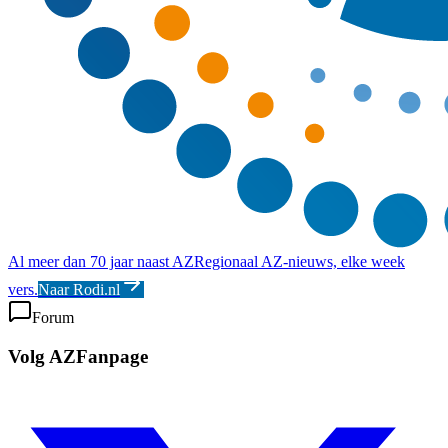
Al meer dan 70 jaar naast AZ
Regionaal AZ-nieuws, elke week
vers.
Naar Rodi.nl
Forum
Volg AZFanpage