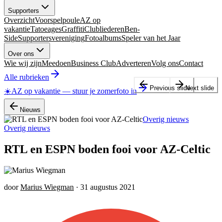
Supporters
Overzicht
Voorspelpoule
AZ op
vakantie
Tatoeages
Graffiti
Clubliederen
Ben-
Side
Supportersvereniging
Fotoalbums
Speler van het Jaar
Over ons
Wie wij zijn
Meedoen
Business Club
Adverteren
Volg ons
Contact
Alle rubrieken
Previous slide
Next slide
☀️
AZ op vakantie
—
stuur je zomerfoto in
Nieuws
Overig nieuws
Overig nieuws
RTL en ESPN boden fooi voor AZ-Celtic
door
Marius Wiegman
·
31 augustus 2021