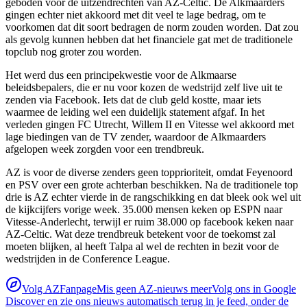
geboden voor de uitzendrechten van AZ-Celtic. De Alkmaarders
gingen echter niet akkoord met dit veel te lage bedrag, om te
voorkomen dat dit soort bedragen de norm zouden worden. Dat zou
als gevolg kunnen hebben dat het financiele gat met de traditionele
topclub nog groter zou worden.
Het werd dus een principekwestie voor de Alkmaarse
beleidsbepalers, die er nu voor kozen de wedstrijd zelf live uit te
zenden via Facebook. Iets dat de club geld kostte, maar iets
waarmee de leiding wel een duidelijk statement afgaf. In het
verleden gingen FC Utrecht, Willem II en Vitesse wel akkoord met
lage biedingen van de TV zender, waardoor de Alkmaarders
afgelopen week zorgden voor een trendbreuk.
AZ is voor de diverse zenders geen topprioriteit, omdat Feyenoord
en PSV over een grote achterban beschikken. Na de traditionele top
drie is AZ echter vierde in de rangschikking en dat bleek ook wel uit
de kijkcijfers vorige week. 35.000 mensen keken op ESPN naar
Vitesse-Anderlecht, terwijl er ruim 38.000 op facebook keken naar
AZ-Celtic. Wat deze trendbreuk betekent voor de toekomst zal
moeten blijken, al heeft Talpa al wel de rechten in bezit voor de
wedstrijden in de Conference League.
Volg AZFanpage
Mis geen AZ-nieuws meer
Volg ons in Google
Discover en zie ons nieuws automatisch terug in je feed, onder de