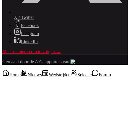
X / Twitter
Facebook
Instagram
LinkedIn
Meer manieren om te volgen →
Gemaakt door de AZ-supporters van
Home
Nieuws
Wedstrijden
Selectie
Forum