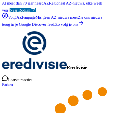
Al meer dan 70 jaar naast AZ
Regionaal AZ-nieuws, elke week
vers.
Naar Rodi.nl
Volg AZFanpage
Mis geen AZ-nieuws meer
Zie ons nieuws
terug in je Google Discover-feed.
Zo volg je ons
Eredivisie
Laatste reacties
Partner