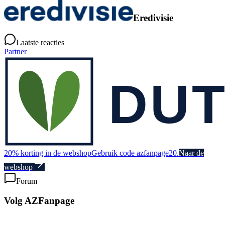
Eredivisie
Laatste reacties
Partner
20% korting in de webshop
Gebruik code azfanpage20.
Naar de
webshop
Forum
Volg AZFanpage