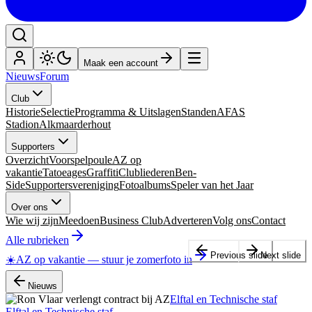
Maak een account
Nieuws
Forum
Club
Historie
Selectie
Programma & Uitslagen
Standen
AFAS
Stadion
Alkmaarderhout
Supporters
Overzicht
Voorspelpoule
AZ op
vakantie
Tatoeages
Graffiti
Clubliederen
Ben-
Side
Supportersvereniging
Fotoalbums
Speler van het Jaar
Over ons
Wie wij zijn
Meedoen
Business Club
Adverteren
Volg ons
Contact
Alle rubrieken
Previous slide
Next slide
☀️
AZ op vakantie
—
stuur je zomerfoto in
Nieuws
Elftal en Technische staf
Elftal en Technische staf