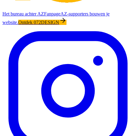
Het bureau achter AZFanpage
AZ-supporters bouwen je
website.
Ontdek 072DESIGN