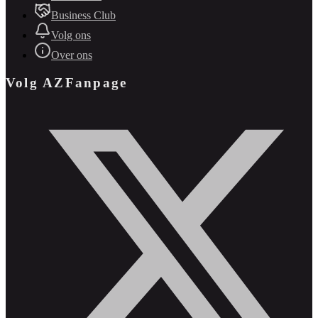
Business Club
Volg ons
Over ons
Volg AZFanpage