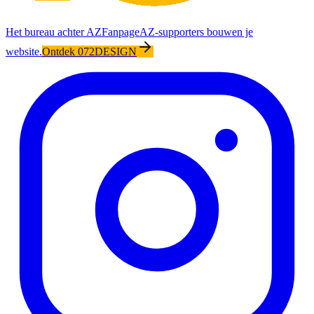
Het bureau achter AZFanpage
AZ-supporters bouwen je
website.
Ontdek 072DESIGN