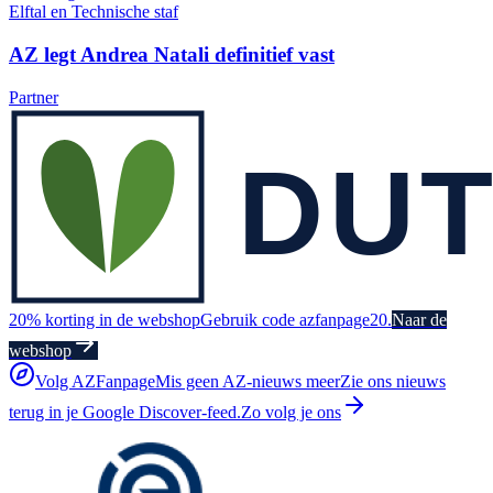
Elftal en Technische staf
AZ legt Andrea Natali definitief vast
Partner
20% korting in de webshop
Gebruik code azfanpage20.
Naar de
webshop
Volg AZFanpage
Mis geen AZ-nieuws meer
Zie ons nieuws
terug in je Google Discover-feed.
Zo volg je ons