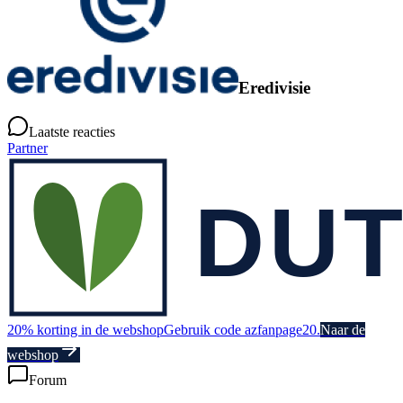
Eredivisie
Laatste reacties
Partner
20% korting in de webshop
Gebruik code azfanpage20.
Naar de
webshop
Forum