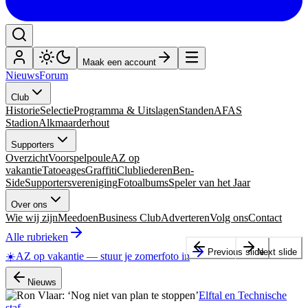
Maak een account
Nieuws
Forum
Club
Historie
Selectie
Programma & Uitslagen
Standen
AFAS
Stadion
Alkmaarderhout
Supporters
Overzicht
Voorspelpoule
AZ op
vakantie
Tatoeages
Graffiti
Clubliederen
Ben-
Side
Supportersvereniging
Fotoalbums
Speler van het Jaar
Over ons
Wie wij zijn
Meedoen
Business Club
Adverteren
Volg ons
Contact
Alle rubrieken
Previous slide
Next slide
☀️
AZ op vakantie
—
stuur je zomerfoto in
Nieuws
Elftal en Technische
staf