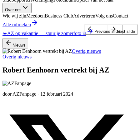
Over ons
Wie wij zijn
Meedoen
Business Club
Adverteren
Volg ons
Contact
Alle rubrieken
Previous slide
Next slide
☀️
AZ op vakantie
—
stuur je zomerfoto in
Nieuws
Overig nieuws
Overig nieuws
Robert Eenhoorn vertrekt bij AZ
door
AZFanpage
·
12 februari 2024