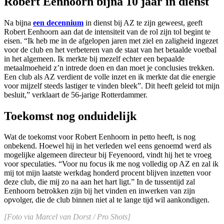
Robert Eenhoorn bijna 10 jaar in dienst
Na bijna
een decennium
in dienst bij AZ te zijn geweest, geeft
Robert Eenhoorn aan dat de intensiteit van de rol zijn tol begint te
eisen. “Ik heb me in de afgelopen jaren met ziel en zaligheid ingezet
voor de club en het verbeteren van de staat van het betaalde voetbal
in het algemeen. Ik merkte bij mezelf echter een bepaalde
metaalmoeheid z’n intrede doen en dan moet je conclusies trekken.
Een club als AZ verdient de volle inzet en ik merkte dat die energie
voor mijzelf steeds lastiger te vinden bleek”. Dit heeft geleid tot mijn
besluit,” verklaart de 56-jarige Rotterdammer.
Toekomst nog onduidelijk
Wat de toekomst voor Robert Eenhoorn in petto heeft, is nog
onbekend. Hoewel hij in het verleden wel eens genoemd werd als
mogelijke algemeen directeur bij Feyenoord, vindt hij het te vroeg
voor speculaties. “Voor nu focus ik me nog volledig op AZ en zal ik
mij tot mijn laatste werkdag honderd procent blijven inzetten voor
deze club, die mij zo na aan het hart ligt.” In de tussentijd zal
Eenhoorn betrokken zijn bij het vinden en inwerken van zijn
opvolger, die de club binnen niet al te lange tijd wil aankondigen.
[Foto via Marcel van Dorst / Pro Shots]