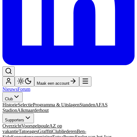
Maak een account
Nieuws
Forum
Club
Historie
Selectie
Programma & Uitslagen
Standen
AFAS
Stadion
Alkmaarderhout
Supporters
Overzicht
Voorspelpoule
AZ op
vakantie
Tatoeages
Graffiti
Clubliederen
Ben-
Side
Supportersvereniging
Fotoalbums
Speler van het Jaar