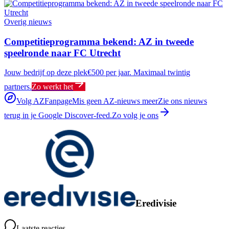
Overig nieuws
Competitieprogramma bekend: AZ in tweede
speelronde naar FC Utrecht
Jouw bedrijf op deze plek
€500 per jaar. Maximaal twintig
partners.
Zo werkt het
Volg AZFanpage
Mis geen AZ-nieuws meer
Zie ons nieuws
terug in je Google Discover-feed.
Zo volg je ons
Eredivisie
Laatste reacties