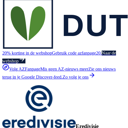
20% korting in de webshop
Gebruik code azfanpage20.
Naar de
webshop
Volg AZFanpage
Mis geen AZ-nieuws meer
Zie ons nieuws
terug in je Google Discover-feed.
Zo volg je ons
Eredivisie