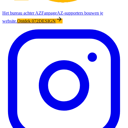
Het bureau achter AZFanpage
AZ-supporters bouwen je
website.
Ontdek 072DESIGN