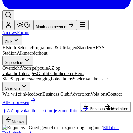
Maak een account
Nieuws
Forum
Club
Historie
Selectie
Programma & Uitslagen
Standen
AFAS
Stadion
Alkmaarderhout
Supporters
Overzicht
Voorspelpoule
AZ op
vakantie
Tatoeages
Graffiti
Clubliederen
Ben-
Side
Supportersvereniging
Fotoalbums
Speler van het Jaar
Over ons
Wie wij zijn
Meedoen
Business Club
Adverteren
Volg ons
Contact
Alle rubrieken
Previous slide
Next slide
☀️
AZ op vakantie
—
stuur je zomerfoto in
Nieuws
Elftal en
Technische staf