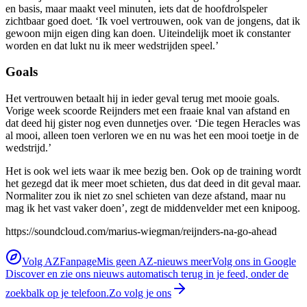
en basis, maar maakt veel minuten, iets dat de hoofdrolspeler
zichtbaar goed doet. ‘Ik voel vertrouwen, ook van de jongens, dat ik
gewoon mijn eigen ding kan doen. Uiteindelijk moet ik constanter
worden en dat lukt nu ik meer wedstrijden speel.’
Goals
Het vertrouwen betaalt hij in ieder geval terug met mooie goals.
Vorige week scoorde Reijnders met een fraaie knal van afstand en
dat deed hij gister nog even dunnetjes over. ‘Die tegen Heracles was
al mooi, alleen toen verloren we en nu was het een mooi toetje in de
wedstrijd.’
Het is ook wel iets waar ik mee bezig ben. Ook op de training wordt
het gezegd dat ik meer moet schieten, dus dat deed in dit geval maar.
Normaliter zou ik niet zo snel schieten van deze afstand, maar nu
mag ik het vast vaker doen’, zegt de middenvelder met een knipoog.
https://soundcloud.com/marius-wiegman/reijnders-na-go-ahead
Volg AZFanpage
Mis geen AZ-nieuws meer
Volg ons in Google
Discover en zie ons nieuws automatisch terug in je feed, onder de
zoekbalk op je telefoon.
Zo volg je ons