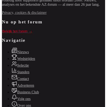
volledig door supporters gemaakt sinds februari 2000. Nieuws,
analyses en het bekendste AZ-forum — al meer dan 26 jaar lang.
Privacy, cookies & disclaimer
Nu op het forum
Bekijk het forum →
Navigatie
Nieuws
Wedstrijden
Selectie
Standen
Contact
Adverteren
Business Club
Volg ons
Over ons