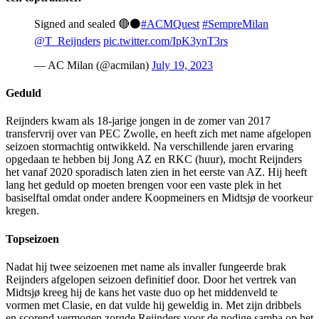
Signed and sealed 🔴⚫
#ACMQuest
#SempreMilan
@T_Reijnders
pic.twitter.com/IpK3ynT3rs
— AC Milan (@acmilan)
July 19, 2023
Geduld
Reijnders kwam als 18-jarige jongen in de zomer van 2017
transfervrij over van PEC Zwolle, en heeft zich met name afgelopen
seizoen stormachtig ontwikkeld. Na verschillende jaren ervaring
opgedaan te hebben bij Jong AZ en RKC (huur), mocht Reijnders
het vanaf 2020 sporadisch laten zien in het eerste van AZ. Hij heeft
lang het geduld op moeten brengen voor een vaste plek in het
basiselftal omdat onder andere Koopmeiners en Midtsjø de voorkeur
kregen.
Topseizoen
Nadat hij twee seizoenen met name als invaller fungeerde brak
Reijnders afgelopen seizoen definitief door. Door het vertrek van
Midtsjø kreeg hij de kans het vaste duo op het middenveld te
vormen met Clasie, en dat vulde hij geweldig in. Met zijn dribbels
en scorend vermogen zorgde Reijnders voor de nodige samba op het