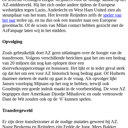
AZ-middenveld. Hij liet zich onder andere tijdens de Europese
wedstrijden tegen Lazio, Anderlecht en West Ham United zien als
steunpilaar van het team. Het leverde Reijnders zelfs de
speler van
het jaar
trofee op, en nu dus ook een transfer naar een Europese
grootmacht. Of de scouts van Milan contact hebben gezocht met de
AzFanpage laten wij in het midden.
Opvolging
Zoals gebruikelijk doet AZ geen uitlatingen over de hoogte van de
transfersom. Volgens verschillende berichten gaat het om een bedrag
van 20 miljoen dat nog kan oplopen door een
doorverkooppercentage en bonussen. Het lijkt er in ieder geval sterk
op dat het om een voor AZ historisch hoog bedrag gaat. Of Huiberts
daarmee meteen de markt op gaat is de vraag. Als opvolger lijkt
Jansen voorlopig Mijnans op het oog te hebben, terwijl ook
Goudmijn een goede indruk maakt in de voorbereiding. De voor AZ
begrippen dure Amerikaan Djordje Mihailovic en oude vertrouwde
Dani de Wit zouden ook op de ‘6’ kunnen spelen.
Transfergeweld
Er zijn deze transferzomer al de nodige mutaties geweest bij AZ.
Naast Beukema en Reijnders zijn Fedde de Jong, Mees Bakker,