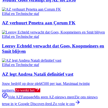
Elftal en Technische staf
AZ verhuurt Penetra aan Çorum FK
Elftal en Technische staf
Leeroy Echteld verwacht dat Goes, Koopmeiners en
Smit blijven
Elftal en Technische staf
AZ legt Andrea Natali definitief vast
Jouw bedrijf op deze plek
€500 per jaar. Maximaal twintig
partners.
Zo werkt het
Volg AZFanpage
Mis geen AZ-nieuws meer
Zie ons nieuws
terug in je Google Discover-feed.
Zo volg je ons