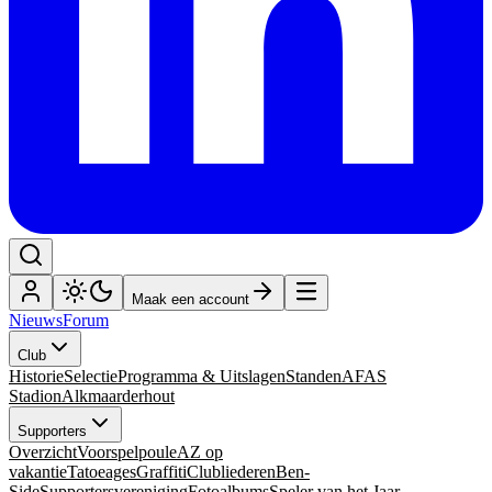
Maak een account
Nieuws
Forum
Club
Historie
Selectie
Programma & Uitslagen
Standen
AFAS
Stadion
Alkmaarderhout
Supporters
Overzicht
Voorspelpoule
AZ op
vakantie
Tatoeages
Graffiti
Clubliederen
Ben-
Side
Supportersvereniging
Fotoalbums
Speler van het Jaar