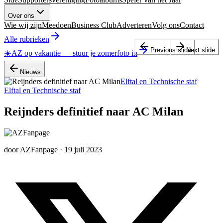
Over ons
Wie wij zijn
Meedoen
Business Club
Adverteren
Volg ons
Contact
Alle rubrieken
Previous slide
Next slide
☀️
AZ op vakantie
—
stuur je zomerfoto in
Nieuws
Elftal en Technische staf
Elftal en Technische staf
Reijnders definitief naar AC Milan
door
AZFanpage
·
19 juli 2023