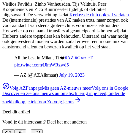
Visilios Pavlidis, Zinho Vanheusden, Tijs Velthuis, Peer
Koopmeiners en Zico Buurmeester tijdelijk of definitief
uitgezwaaid. De verwachting is dat
Kerkez de club ook zal verlaten.
De (internationale) prestaties van AZ maken trots, maar zorgen ook
voor aandacht van steeds grotere clubs voor onze sterkhouders.
Hoewel er op een aantal transfers al geanticipeerd is hopen wij dat
Huiberts andere topspelers kan behouden. Uiteraard zal waar nodig
ook geïnvesteerd moeten worden zodat er weer een mooie mix van
aanstormend talent en bewezen kwaliteit op het veld staat.
All the best in Milan, Ti ❤️
#AZ
#GrazieTi
pic.twitter.com/lJlmWRzwd5
— AZ (@AZAlkmaar)
July 19, 2023
Volg AZFanpage
Mis geen AZ-nieuws meer
Volg ons in Google
Discover en zie ons nieuws automatisch terug in je feed, onder de
zoekbalk op je telefoon.
Zo volg je ons
Deel dit artikel
Vond je dit interessant? Deel het met anderen