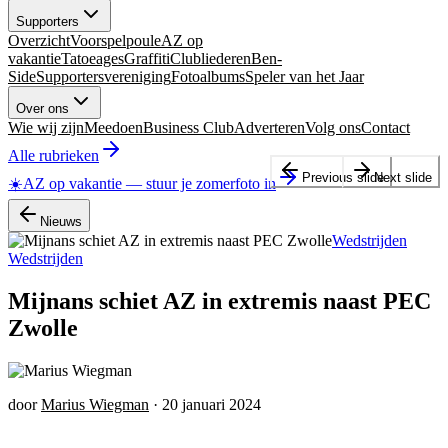
Supporters
Overzicht
Voorspelpoule
AZ op
vakantie
Tatoeages
Graffiti
Clubliederen
Ben-
Side
Supportersvereniging
Fotoalbums
Speler van het Jaar
Over ons
Wie wij zijn
Meedoen
Business Club
Adverteren
Volg ons
Contact
Alle rubrieken
Previous slide
Next slide
☀️
AZ op vakantie
—
stuur je zomerfoto in
Nieuws
Wedstrijden
Wedstrijden
Mijnans schiet AZ in extremis naast PEC
Zwolle
door
Marius Wiegman
·
20 januari 2024