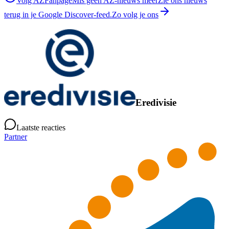
Volg AZFanpage
Mis geen AZ-nieuws meer
Zie ons nieuws
terug in je Google Discover-feed.
Zo volg je ons
Eredivisie
Laatste reacties
Partner