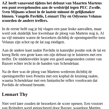
AZ heeft vanavond tijdens het debuut van Maarten Martens
een punt overgehouden aan de wedstrijd tegen PEC Zwolle.
Sven Mijnans schoot in de laatste minuut de gelijkmaker
binnen. Vangelis Pavlidis, Lennart Thy en Odysseus Velanas
scoorden de andere treffers.
In de eerste helft zag je bij vlagen een paar leuke aanvallen, maar
werd ook duidelijk hoe kwetsbaar de ploeg van Martens nog is. Al
na vijf minuten waren de bezoekers dichtbij de openingstreffer toen
Velanas zijn schot op de lat zag eindigen.
Aan de andere kant raakte Pavlidis in kansrijke positie ook de lat en
kreeg Belic een grote kans om zijn debuut op te luisteren met een
treffer. De middenvelder kopte een goed aangesneden corner van
Bazoer echter recht in de handen van Schendelaar.
Na de thee was de ploeg van Martens wederom dichtbij de
openingstreffer toen Penetra met een kopbal de kruising raakte,
waarna Schendelaar met een fantastische reflex voorkwam dat
Pavlidis de rebound benutte.
Lennart Thy
Niet veel later zouden de bezoekers de score openen. Een voorzet
van Reijnders werd getoucheerd door Bazoer, waardoor Martins