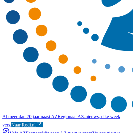
Al meer dan 70 jaar naast AZ
Regionaal AZ-nieuws, elke week
vers.
Naar Rodi.nl