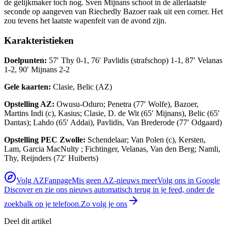
de gelijkmaker toch nog. Sven Mijnans schoot in de allerlaatste
seconde op aangeven van Riechedly Bazoer raak uit een corner. Het
zou tevens het laatste wapenfeit van de avond zijn.
Karakteristieken
Doelpunten:
57′ Thy 0-1, 76′ Pavlidis (strafschop) 1-1, 87′ Velanas
1-2, 90′ Mijnans 2-2
Gele kaarten:
Clasie, Belic (AZ)
Opstelling AZ:
Owusu-Oduro; Penetra (77′ Wolfe), Bazoer,
Martins Indi (c), Kasius; Clasie, D. de Wit (65′ Mijnans), Belic (65′
Dantas); Lahdo (65′ Addai), Pavlidis, Van Brederode (77′ Odgaard)
Opstelling PEC Zwolle:
Schendelaar; Van Polen (c), Kersten,
Lam, Garcia MacNulty ; Fichtinger, Velanas, Van den Berg; Namli,
Thy, Reijnders (72′ Huiberts)
Volg AZFanpage
Mis geen AZ-nieuws meer
Volg ons in Google
Discover en zie ons nieuws automatisch terug in je feed, onder de
zoekbalk op je telefoon.
Zo volg je ons
Deel dit artikel