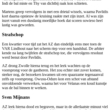
Indi de bal miste en Thy van dichtbij raak kon schieten.
Martens greep vervolgens in met een drietal wissels, waarna Pavlidis
kort daarna opnieuw de kruising raakte met zijn inzet. Al was zijn
inzet vanuit een dusdanig moeilijke hoek dat scoren sowieso heel
lastig was geworden.
Strafschop
Een kwartier voor tijd zat het AZ dan eindelijk eens mee toen de
VAR Lindhout naar het scherm riep voor een handsbal. De arbiter
kende na lang twijfelen de strafschop toe, die vervolgens resoluut
werd benut door Pavlidis.
AZ drong Zwolle hierna terug en het leek wachten op de
voorsprong voor de gastheren. Het zou echter niet zover komen,
sterker nog, de bezoekers kwamen uit een spaarzame tegenaanval
zelfs op voorsprong. Owusu-Oduro kon een schot van afstand
onvoldoende verwerken, waarna het voor Velanas een koud kunstje
was de bal binnen te werken.
Sven Mijnans
AZ leek hierna dood en begraven, maar in de allerlaatste minuut viel