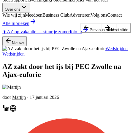
Over ons
Wie wij zijn
Meedoen
Business Club
Adverteren
Volg ons
Contact
Alle rubrieken
Previous slide
Next slide
☀️
AZ op vakantie
—
stuur je zomerfoto in
Nieuws
Wedstrijden
Wedstrijden
AZ zakt door het ijs bij PEC Zwolle na
Ajax-euforie
door
Martijn
·
17 januari 2026