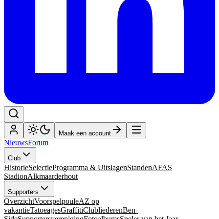
Maak een account
Nieuws
Forum
Club
Historie
Selectie
Programma & Uitslagen
Standen
AFAS
Stadion
Alkmaarderhout
Supporters
Overzicht
Voorspelpoule
AZ op
vakantie
Tatoeages
Graffiti
Clubliederen
Ben-
Side
Supportersvereniging
Fotoalbums
Speler van het Jaar