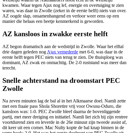
kwamen. Waar tegen Ajax nog lef, energie en overtuiging te zien
waren, was daar in Zwolle (zeker in de eerste helft) niets van over.
AZ oogde slap, onsamenhangend en verloor weer eens op een
manier die helaas een beetje kenmerkend is geworden.
AZ kansloos in zwakke eerste helft
AZ begon dramatisch aan de wedstrijd in Zwolle. Waar het elftal
drie dagen geleden nog
Ajax vernederde
met 6-0, was daar in de
eerste helft tegen PEC niets van terug te zien. De thuisploeg was
dominant, AZ zwak en onmachtig. De 2-0 ruststand was meer dan
terecht.
Snelle achterstand na droomstart PEC
Zwolle
Na zeven minuten lag de bal al in het Alkmaarse doel. Namli zette
met een fraaie pass Shola Shoretire vrij voor Owusu-Oduro, die
kansloos was: 1-0. PEC Zwolle bleef daarna de bovenliggende
partij, met meer dreiging en initiatief. Namli liet zich bij zijn rentree
voortdurend zien en leverde in de 26e minuut zijn tweede assist af,
dit keer uit een corner. Mac Nulty kopte de bal knap binnen in de
verre hoek: 2-0. Het was het eerste doelpunt van PEC Zwolle uit