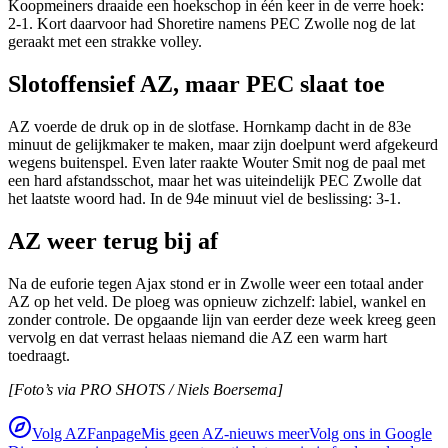
Koopmeiners draaide een hoekschop in één keer in de verre hoek:
2-1. Kort daarvoor had Shoretire namens PEC Zwolle nog de lat
geraakt met een strakke volley.
Slotoffensief AZ, maar PEC slaat toe
AZ voerde de druk op in de slotfase. Hornkamp dacht in de 83e
minuut de gelijkmaker te maken, maar zijn doelpunt werd afgekeurd
wegens buitenspel. Even later raakte Wouter Smit nog de paal met
een hard afstandsschot, maar het was uiteindelijk PEC Zwolle dat
het laatste woord had. In de 94e minuut viel de beslissing: 3-1.
AZ weer terug bij af
Na de euforie tegen Ajax stond er in Zwolle weer een totaal ander
AZ op het veld. De ploeg was opnieuw zichzelf: labiel, wankel en
zonder controle. De opgaande lijn van eerder deze week kreeg geen
vervolg en dat verrast helaas niemand die AZ een warm hart
toedraagt.
[Foto’s via PRO SHOTS / Niels Boersema]
Volg AZFanpage
Mis geen AZ-nieuws meer
Volg ons in Google