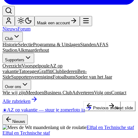
Maak een account
Nieuws
Forum
Club
Historie
Selectie
Programma & Uitslagen
Standen
AFAS
Stadion
Alkmaarderhout
Supporters
Overzicht
Voorspelpoule
AZ op
vakantie
Tatoeages
Graffiti
Clubliederen
Ben-
Side
Supportersvereniging
Fotoalbums
Speler van het Jaar
Over ons
Wie wij zijn
Meedoen
Business Club
Adverteren
Volg ons
Contact
Alle rubrieken
Previous slide
Next slide
☀️
AZ op vakantie
—
stuur je zomerfoto in
Nieuws
Elftal en Technische staf
Elftal en Technische staf