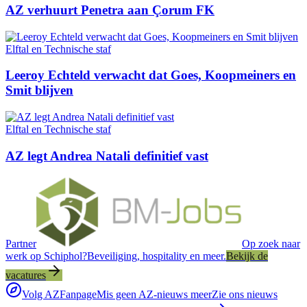
AZ verhuurt Penetra aan Çorum FK
Elftal en Technische staf
Leeroy Echteld verwacht dat Goes, Koopmeiners en
Smit blijven
Elftal en Technische staf
AZ legt Andrea Natali definitief vast
Partner
Op zoek naar
werk op Schiphol?
Beveiliging, hospitality en meer.
Bekijk de
vacatures
Volg AZFanpage
Mis geen AZ-nieuws meer
Zie ons nieuws