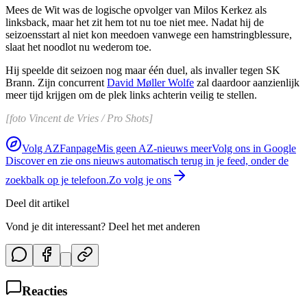
Mees de Wit was de logische opvolger van Milos Kerkez als
linksback, maar het zit hem tot nu toe niet mee. Nadat hij de
seizoensstart al niet kon meedoen vanwege een hamstringblessure,
slaat het noodlot nu wederom toe.
Hij speelde dit seizoen nog maar één duel, als invaller tegen SK
Brann. Zijn concurrent
David Møller Wolfe
zal daardoor aanzienlijk
meer tijd krijgen om de plek links achterin veilig te stellen.
[foto Vincent de Vries / Pro Shots]
Volg AZFanpage
Mis geen AZ-nieuws meer
Volg ons in Google
Discover en zie ons nieuws automatisch terug in je feed, onder de
zoekbalk op je telefoon.
Zo volg je ons
Deel dit artikel
Vond je dit interessant? Deel het met anderen
Reacties