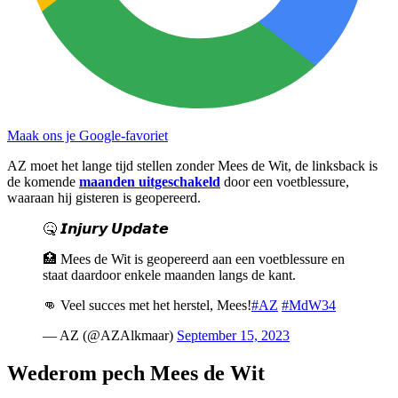
Maak ons je Google-favoriet
AZ moet het lange tijd stellen zonder Mees de Wit, de linksback is
de komende
maanden uitgeschakeld
door een voetblessure,
waaraan hij gisteren is geopereerd.
🤒 𝙄𝙣𝙟𝙪𝙧𝙮 𝙐𝙥𝙙𝙖𝙩𝙚
🏥 Mees de Wit is geopereerd aan een voetblessure en
staat daardoor enkele maanden langs de kant.
👊 Veel succes met het herstel, Mees!
#AZ
#MdW34
— AZ (@AZAlkmaar)
September 15, 2023
Wederom pech Mees de Wit