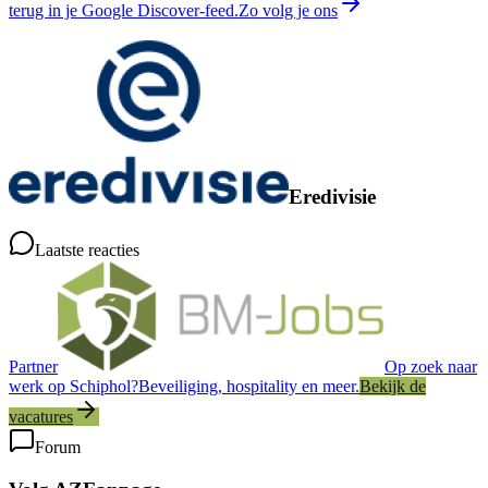
terug in je Google Discover-feed.
Zo volg je ons
Eredivisie
Laatste reacties
Partner
Op zoek naar
werk op Schiphol?
Beveiliging, hospitality en meer.
Bekijk de
vacatures
Forum