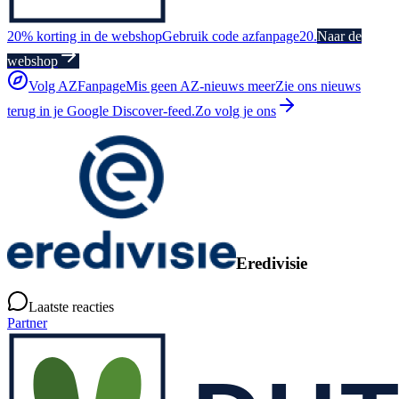
20% korting in de webshop
Gebruik code azfanpage20.
Naar de
webshop
Volg AZFanpage
Mis geen AZ-nieuws meer
Zie ons nieuws
terug in je Google Discover-feed.
Zo volg je ons
Eredivisie
Laatste reacties
Partner