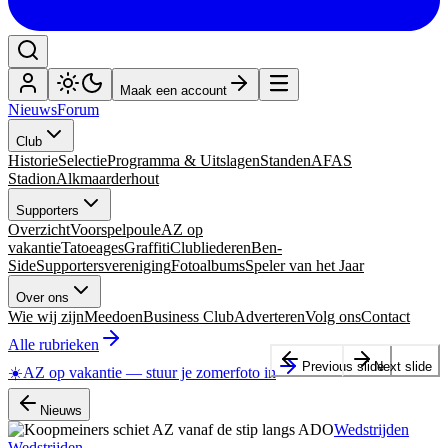
Maak een account
Nieuws
Forum
Club
Historie
Selectie
Programma & Uitslagen
Standen
AFAS
Stadion
Alkmaarderhout
Supporters
Overzicht
Voorspelpoule
AZ op
vakantie
Tatoeages
Graffiti
Clubliederen
Ben-
Side
Supportersvereniging
Fotoalbums
Speler van het Jaar
Over ons
Wie wij zijn
Meedoen
Business Club
Adverteren
Volg ons
Contact
Alle rubrieken
Previous slide
Next slide
☀️
AZ op vakantie
—
stuur je zomerfoto in
Nieuws
Wedstrijden
Wedstrijden