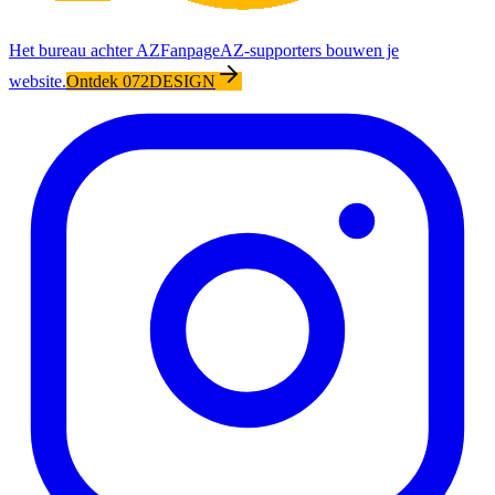
Het bureau achter AZFanpage
AZ-supporters bouwen je
website.
Ontdek 072DESIGN