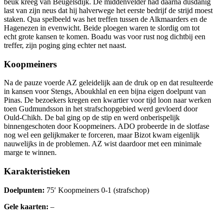
beuk kreeg van Beugelsdijk. De middenvelder had daarna dusdanig
last van zijn neus dat hij halverwege het eerste bedrijf de strijd moest
staken. Qua spelbeeld was het treffen tussen de Alkmaarders en de
Hagenezen in evenwicht. Beide ploegen waren te slordig om tot
echt grote kansen te komen. Boadu was voor rust nog dichtbij een
treffer, zijn poging ging echter net naast.
Koopmeiners
Na de pauze voerde AZ geleidelijk aan de druk op en dat resulteerde
in kansen voor Stengs, Aboukhlal en een bijna eigen doelpunt van
Pinas. De bezoekers kregen een kwartier voor tijd loon naar werken
toen Gudmundsson in het strafschopgebied werd gevloerd door
Ould-Chikh. De bal ging op de stip en werd onberispelijk
binnengeschoten door Koopmeiners. ADO probeerde in de slotfase
nog wel een gelijkmaker te forceren, maar Bizot kwam eigenlijk
nauwelijks in de problemen. AZ wist daardoor met een minimale
marge te winnen.
Karakteristieken
Doelpunten:
75′ Koopmeiners 0-1 (strafschop)
Gele kaarten:
–