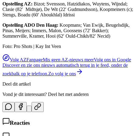
Opstelling AZ:
Bizot; Svensson, Hatzidiakos, Wuytens, Wijndal;
Clasie (82′ Midtsjø), De Wit (22′ Gudmundsson), Koopmeiners (c);
Stengs, Boadu (60′ Aboukhlal) Idrissi
Opstelling ADO Den Haag:
Koopmans; Van Ewijk, Beugelsdijk,
Pinas, Meijers; Immers, Malon, Goossens (72′ Bakker);
Summerville, Kramer, Hooi (62′ Ould-Chikh/82′ Necid)
Foto: Pro Shots | Kay Int Veen
Volg AZFanpage
Mis geen AZ-nieuws meer
Volg ons in Google
Discover en zie ons nieuws automatisch terug in je feed, onder de
zoekbalk op je telefoon.
Zo volg je ons
Deel dit artikel
Vond je dit interessant? Deel het met anderen
Reacties