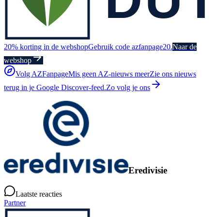
20% korting in de webshop
Gebruik code azfanpage20.
Naar de
webshop
Volg AZFanpage
Mis geen AZ-nieuws meer
Zie ons nieuws
terug in je Google Discover-feed.
Zo volg je ons
Eredivisie
Laatste reacties
Partner