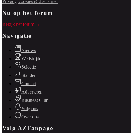
Privacy, cookies & disclaimer
Nu op het forum
Bekijk het forum →
Navigatie
Nieuws
Wedstrijden
Selectie
Standen
Contact
Adverteren
Business Club
Volg ons
Over ons
Volg AZFanpage