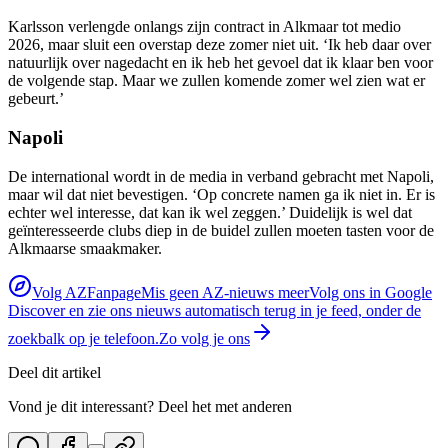
Karlsson verlengde onlangs zijn contract in Alkmaar tot medio
2026, maar sluit een overstap deze zomer niet uit. ‘Ik heb daar over
natuurlijk over nagedacht en ik heb het gevoel dat ik klaar ben voor
de volgende stap. Maar we zullen komende zomer wel zien wat er
gebeurt.’
Napoli
De international wordt in de media in verband gebracht met Napoli,
maar wil dat niet bevestigen. ‘Op concrete namen ga ik niet in. Er is
echter wel interesse, dat kan ik wel zeggen.’ Duidelijk is wel dat
geïnteresseerde clubs diep in de buidel zullen moeten tasten voor de
Alkmaarse smaakmaker.
Volg AZFanpage
Mis geen AZ-nieuws meer
Volg ons in Google
Discover en zie ons nieuws automatisch terug in je feed, onder de
zoekbalk op je telefoon.
Zo volg je ons
Deel dit artikel
Vond je dit interessant? Deel het met anderen