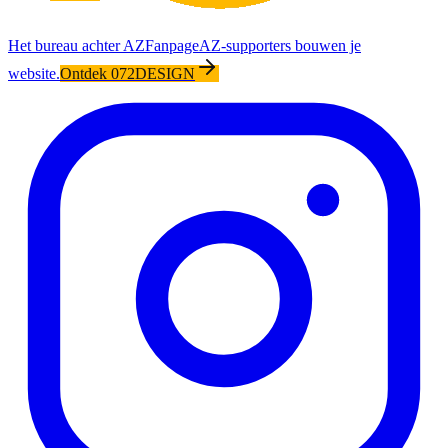
Het bureau achter AZFanpage
AZ-supporters bouwen je
website.
Ontdek 072DESIGN