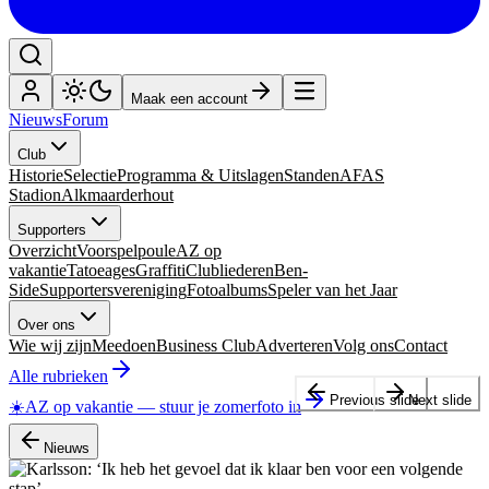
Maak een account
Nieuws
Forum
Club
Historie
Selectie
Programma & Uitslagen
Standen
AFAS
Stadion
Alkmaarderhout
Supporters
Overzicht
Voorspelpoule
AZ op
vakantie
Tatoeages
Graffiti
Clubliederen
Ben-
Side
Supportersvereniging
Fotoalbums
Speler van het Jaar
Over ons
Wie wij zijn
Meedoen
Business Club
Adverteren
Volg ons
Contact
Alle rubrieken
Previous slide
Next slide
☀️
AZ op vakantie
—
stuur je zomerfoto in
Nieuws