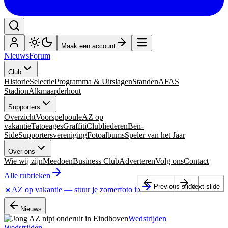
Maak een account
Nieuws
Forum
Club
Historie
Selectie
Programma & Uitslagen
Standen
AFAS
Stadion
Alkmaarderhout
Supporters
Overzicht
Voorspelpoule
AZ op
vakantie
Tatoeages
Graffiti
Clubliederen
Ben-
Side
Supportersvereniging
Fotoalbums
Speler van het Jaar
Over ons
Wie wij zijn
Meedoen
Business Club
Adverteren
Volg ons
Contact
Alle rubrieken
Previous slide
Next slide
☀️
AZ op vakantie
—
stuur je zomerfoto in
Nieuws
Wedstrijden
Wedstrijden