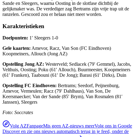
Sande en Sleegers, waarna Oosting in de slotfase dichtbij de
gelijkmaker was. De verdediger zag Bertrams zijn vrije trap uit de
ranzelen. Gescoord zou er helaas niet meer worden.
Karakteristieken
Doelpunten:
1′ Sleegers 1-0
Gele kaarten:
Amevor, Racz, Van Son (FC Eindhoven)
Koopmeiners, Allouch (Jong AZ)
Opstelling Jong AZ:
Westerveld; Sedlacek (79′ Gemmel), Jacobs,
Velthuis, Oosting; Poku (61′ Allouch), Buurmeester, Koopmeiners
(61′ Franken), Taabouni (61′ De Jong); Barasi (61′ Dirks), Duin
Opstelling FC Eindhoven:
Bertrams; Seedorf, Peijnenburg,
Amevor, Vermeulen; Racz (79′ Dahlhaus), Van Son, De
Keersmaecker; Van der Sande (85′ Brym), Van Rosmalen (81′
Janssen), Sleegers
Foto: Soccrates
Volg AZFanpage
Mis geen AZ-nieuws meer
Volg ons in Google
Discover en zie ons nieuws automatisch terug in je feed, onder de