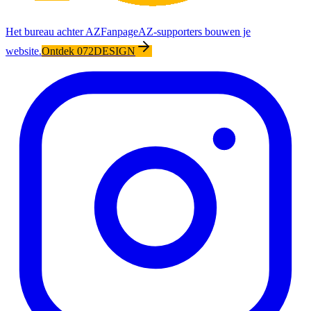
Het bureau achter AZFanpage
AZ-supporters bouwen je
website.
Ontdek 072DESIGN