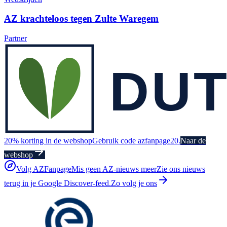
AZ krachteloos tegen Zulte Waregem
Partner
20% korting in de webshop
Gebruik code azfanpage20.
Naar de
webshop
Volg AZFanpage
Mis geen AZ-nieuws meer
Zie ons nieuws
terug in je Google Discover-feed.
Zo volg je ons