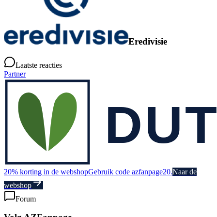
Eredivisie
Laatste reacties
Partner
20% korting in de webshop
Gebruik code azfanpage20.
Naar de
webshop
Forum