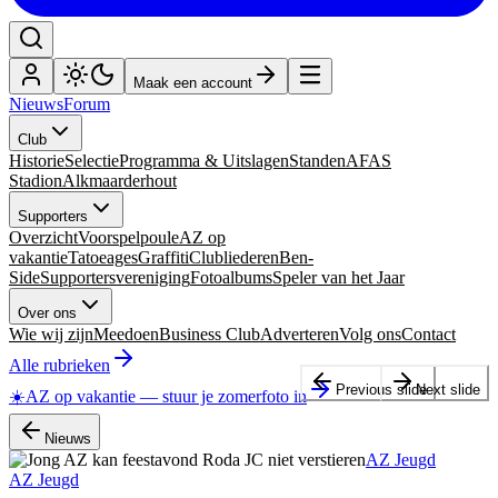
Maak een account
Nieuws
Forum
Club
Historie
Selectie
Programma & Uitslagen
Standen
AFAS
Stadion
Alkmaarderhout
Supporters
Overzicht
Voorspelpoule
AZ op
vakantie
Tatoeages
Graffiti
Clubliederen
Ben-
Side
Supportersvereniging
Fotoalbums
Speler van het Jaar
Over ons
Wie wij zijn
Meedoen
Business Club
Adverteren
Volg ons
Contact
Alle rubrieken
Previous slide
Next slide
☀️
AZ op vakantie
—
stuur je zomerfoto in
Nieuws
AZ Jeugd
AZ Jeugd