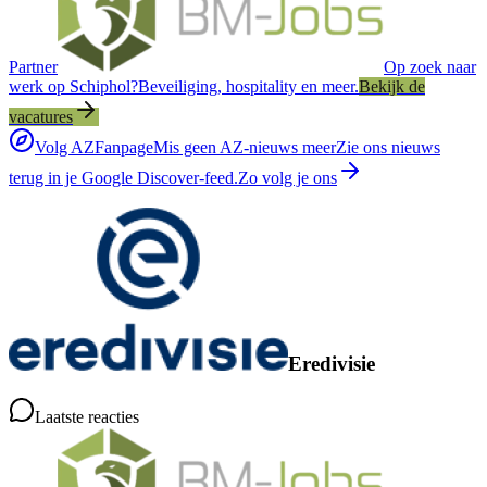
Partner
Op zoek naar
werk op Schiphol?
Beveiliging, hospitality en meer.
Bekijk de
vacatures
Volg AZFanpage
Mis geen AZ-nieuws meer
Zie ons nieuws
terug in je Google Discover-feed.
Zo volg je ons
Eredivisie
Laatste reacties