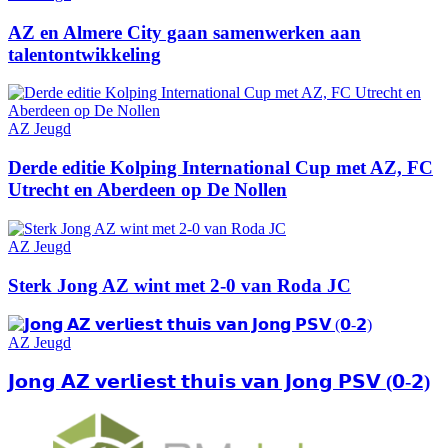
AZ en Almere City gaan samenwerken aan
talentontwikkeling
AZ Jeugd
Derde editie Kolping International Cup met AZ, FC
Utrecht en Aberdeen op De Nollen
AZ Jeugd
Sterk Jong AZ wint met 2-0 van Roda JC
AZ Jeugd
𝗝𝗼𝗻𝗴 𝗔𝗭 𝘃𝗲𝗿𝗹𝗶𝗲𝘀𝘁 𝘁𝗵𝘂𝗶𝘀 𝘃𝗮𝗻 𝗝𝗼𝗻𝗴 𝗣𝗦𝗩 (𝟬-𝟮)