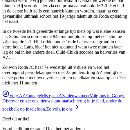
Ouaissa werd te vrij gelaten door Maxim Dekker en werkte de bal
binnen. Hij scoorde later via een prima aanval ook de 2-0. Het had
in de eerste helft zelfs een hattrick kunnen worden, maar na een
gevaarlijke uitbraak schoot het 19-jarige talent uit de Roda opleiding
net naast.
In de tweede helft gebeurde er lange tijd niets op wat kleine kansen
na. Schouten scoorde in de 84e minuut plotseling met een slimme
vrije trap de 2-1. Hij krulde randje 16 de bal over de grond in de
verre hoek. Lang bleef het niet spannend want twee minuten later
lag de bal in het andere doel. Ould-Chikh scoorde na balverlies van
AZ.
Zo won Roda JC haar 7e wedstrijd uit 9 duels en werd het
overtuigend periodekampioen met 22 punten. Jong AZ eindigt de
eerste periode met twee verliespartijen na elkaar en staat op een 13e
plek met 11 punten.
Volg AZFanpage
Mis geen AZ-nieuws meer
Volg ons in Google
Discover en zie ons nieuws automatisch terug in je feed, onder de
zoekbalk op je telefoon.
Zo volg je ons
Deel dit artikel
Vond je dit interessant? Deel het met anderen