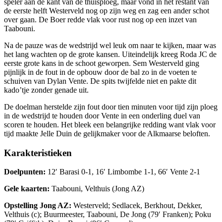
speler aan de kant van de thuisploeg, maar vond in het restant van
de eerste helft Westerveld nog op zijn weg en zag een ander schot
over gaan. De Boer redde vlak voor rust nog op een inzet van
Taabouni.
Na de pauze was de wedstrijd wel leuk om naar te kijken, maar was
het lang wachten op de grote kansen. Uiteindelijk kreeg Roda JC de
eerste grote kans in de schoot geworpen. Sem Westerveld ging
pijnlijk in de fout in de opbouw door de bal zo in de voeten te
schuiven van Dylan Vente. De spits twijfelde niet en pakte dit
kado’tje zonder genade uit.
De doelman herstelde zijn fout door tien minuten voor tijd zijn ploeg
in de wedstrijd te houden door Vente in een onderling duel van
scoren te houden. Het bleek een belangrijke redding want vlak voor
tijd maakte Jelle Duin de gelijkmaker voor de Alkmaarse beloften.
Karakteristieken
Doelpunten:
12′ Barasi 0-1, 16′ Limbombe 1-1, 66′ Vente 2-1
Gele kaarten:
Taabouni, Velthuis (Jong AZ)
Opstelling Jong AZ:
Westerveld; Sedlacek, Berkhout, Dekker,
Velthuis (c); Buurmeester, Taabouni, De Jong (79′ Franken); Poku