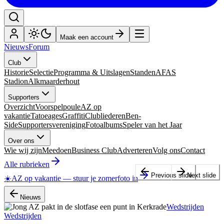
Maak een account
Nieuws
Forum
Club
Historie
Selectie
Programma & Uitslagen
Standen
AFAS
Stadion
Alkmaarderhout
Supporters
Overzicht
Voorspelpoule
AZ op
vakantie
Tatoeages
Graffiti
Clubliederen
Ben-
Side
Supportersvereniging
Fotoalbums
Speler van het Jaar
Over ons
Wie wij zijn
Meedoen
Business Club
Adverteren
Volg ons
Contact
Alle rubrieken
Previous slide
Next slide
☀️
AZ op vakantie
—
stuur je zomerfoto in
Nieuws
Wedstrijden
Wedstrijden