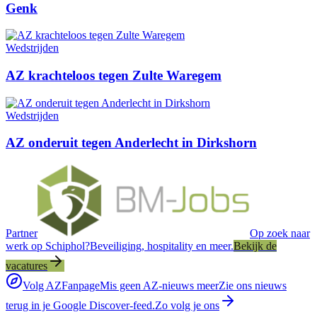
Genk
Wedstrijden
AZ krachteloos tegen Zulte Waregem
Wedstrijden
AZ onderuit tegen Anderlecht in Dirkshorn
Partner
Op zoek naar
werk op Schiphol?
Beveiliging, hospitality en meer.
Bekijk de
vacatures
Volg AZFanpage
Mis geen AZ-nieuws meer
Zie ons nieuws
terug in je Google Discover-feed.
Zo volg je ons