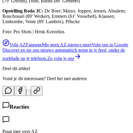
(79′ Griffith), Duin, Barasi (86′ Gemmel)
Opstelling Roda JC:
De Boer; Marzo, Joppen, Jensen, Absalem;
Bouchouari (89′ Werker), Emmers (61′ Vossebelt), Klaasen;
Limbombe, Vente (89′ Lambrix), Pflucke
Foto: Pro Shots | Henk Korzelius
Volg AZFanpage
Mis geen AZ-nieuws meer
Volg ons in Google
Discover en zie ons nieuws automatisch terug in je feed, onder de
zoekbalk op je telefoon.
Zo volg je ons
Deel dit artikel
Vond je dit interessant? Deel het met anderen
Reacties
Praat mee over AZ