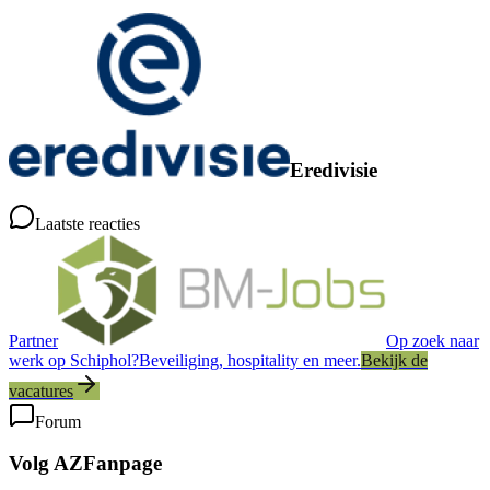
Eredivisie
Laatste reacties
Partner
Op zoek naar
werk op Schiphol?
Beveiliging, hospitality en meer.
Bekijk de
vacatures
Forum
Volg AZFanpage