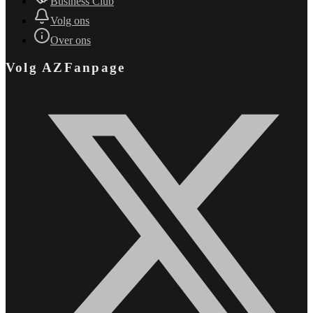
Business Club
Volg ons
Over ons
Volg AZFanpage