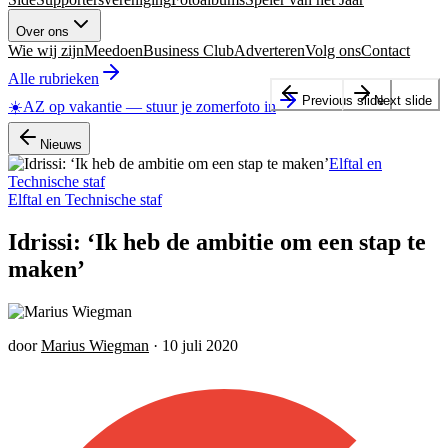
Over ons
Wie wij zijn
Meedoen
Business Club
Adverteren
Volg ons
Contact
Alle rubrieken
Previous slide
Next slide
☀️
AZ op vakantie
—
stuur je zomerfoto in
Nieuws
Elftal en
Technische staf
Elftal en Technische staf
Idrissi: ‘Ik heb de ambitie om een stap te
maken’
door
Marius Wiegman
·
10 juli 2020