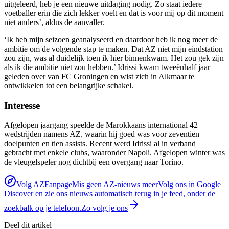
uitgeleerd, heb je een nieuwe uitdaging nodig. Zo staat iedere
voetballer erin die zich lekker voelt en dat is voor mij op dit moment
niet anders’, aldus de aanvaller.
‘Ik heb mijn seizoen geanalyseerd en daardoor heb ik nog meer de
ambitie om de volgende stap te maken. Dat AZ niet mijn eindstation
zou zijn, was al duidelijk toen ik hier binnenkwam. Het zou gek zijn
als ik die ambitie niet zou hebben.’ Idrissi kwam tweeënhalf jaar
geleden over van FC Groningen en wist zich in Alkmaar te
ontwikkelen tot een belangrijke schakel.
Interesse
Afgelopen jaargang speelde de Marokkaans international 42
wedstrijden namens AZ, waarin hij goed was voor zeventien
doelpunten en tien assists. Recent werd Idrissi al in verband
gebracht met enkele clubs, waaronder Napoli. Afgelopen winter was
de vleugelspeler nog dichtbij een overgang naar Torino.
Volg AZFanpage
Mis geen AZ-nieuws meer
Volg ons in Google
Discover en zie ons nieuws automatisch terug in je feed, onder de
zoekbalk op je telefoon.
Zo volg je ons
Deel dit artikel