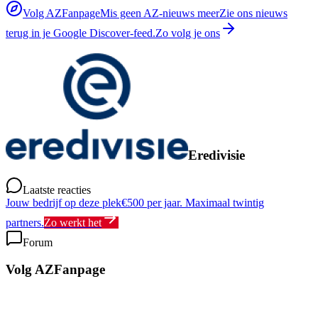
Volg AZFanpage
Mis geen AZ-nieuws meer
Zie ons nieuws
terug in je Google Discover-feed.
Zo volg je ons
Eredivisie
Laatste reacties
Jouw bedrijf op deze plek
€500 per jaar. Maximaal twintig
partners.
Zo werkt het
Forum
Volg AZFanpage