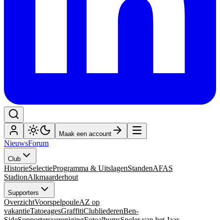
Maak een account
Nieuws
Forum
Club
Historie
Selectie
Programma & Uitslagen
Standen
AFAS
Stadion
Alkmaarderhout
Supporters
Overzicht
Voorspelpoule
AZ op
vakantie
Tatoeages
Graffiti
Clubliederen
Ben-
Side
Supportersvereniging
Fotoalbums
Speler van het Jaar