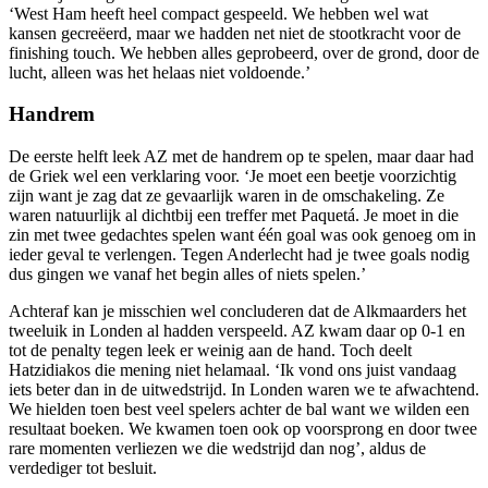
‘West Ham heeft heel compact gespeeld. We hebben wel wat
kansen gecreëerd, maar we hadden net niet de stootkracht voor de
finishing touch. We hebben alles geprobeerd, over de grond, door de
lucht, alleen was het helaas niet voldoende.’
Handrem
De eerste helft leek AZ met de handrem op te spelen, maar daar had
de Griek wel een verklaring voor. ‘Je moet een beetje voorzichtig
zijn want je zag dat ze gevaarlijk waren in de omschakeling. Ze
waren natuurlijk al dichtbij een treffer met Paquetá. Je moet in die
zin met twee gedachtes spelen want één goal was ook genoeg om in
ieder geval te verlengen. Tegen Anderlecht had je twee goals nodig
dus gingen we vanaf het begin alles of niets spelen.’
Achteraf kan je misschien wel concluderen dat de Alkmaarders het
tweeluik in Londen al hadden verspeeld. AZ kwam daar op 0-1 en
tot de penalty tegen leek er weinig aan de hand. Toch deelt
Hatzidiakos die mening niet helamaal. ‘Ik vond ons juist vandaag
iets beter dan in de uitwedstrijd. In Londen waren we te afwachtend.
We hielden toen best veel spelers achter de bal want we wilden een
resultaat boeken. We kwamen toen ook op voorsprong en door twee
rare momenten verliezen we die wedstrijd dan nog’, aldus de
verdediger tot besluit.