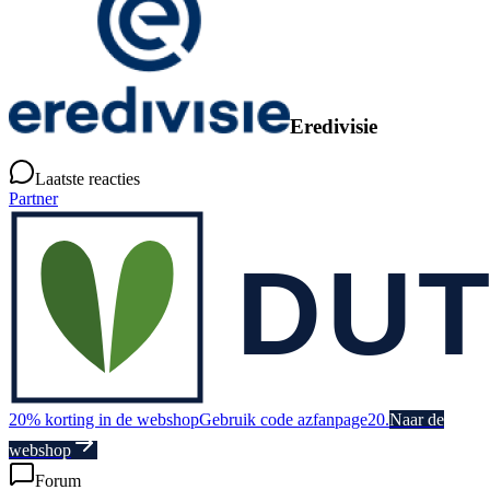
Eredivisie
Laatste reacties
Partner
20% korting in de webshop
Gebruik code azfanpage20.
Naar de
webshop
Forum