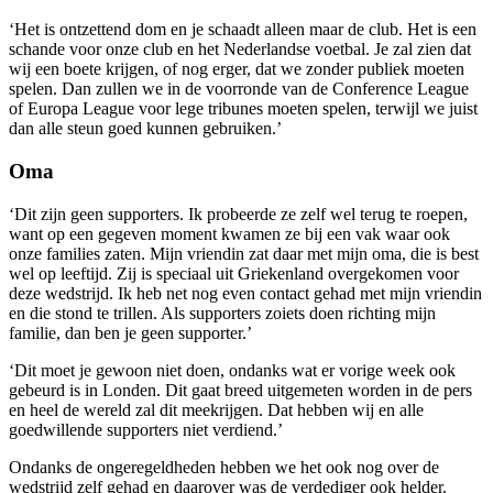
‘Het is ontzettend dom en je schaadt alleen maar de club. Het is een
schande voor onze club en het Nederlandse voetbal. Je zal zien dat
wij een boete krijgen, of nog erger, dat we zonder publiek moeten
spelen. Dan zullen we in de voorronde van de Conference League
of Europa League voor lege tribunes moeten spelen, terwijl we juist
dan alle steun goed kunnen gebruiken.’
Oma
‘Dit zijn geen supporters. Ik probeerde ze zelf wel terug te roepen,
want op een gegeven moment kwamen ze bij een vak waar ook
onze families zaten. Mijn vriendin zat daar met mijn oma, die is best
wel op leeftijd. Zij is speciaal uit Griekenland overgekomen voor
deze wedstrijd. Ik heb net nog even contact gehad met mijn vriendin
en die stond te trillen. Als supporters zoiets doen richting mijn
familie, dan ben je geen supporter.’
‘Dit moet je gewoon niet doen, ondanks wat er vorige week ook
gebeurd is in Londen. Dit gaat breed uitgemeten worden in de pers
en heel de wereld zal dit meekrijgen. Dat hebben wij en alle
goedwillende supporters niet verdiend.’
Ondanks de ongeregeldheden hebben we het ook nog over de
wedstrijd zelf gehad en daarover was de verdediger ook helder.