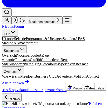
Maak een account
Nieuws
Forum
Club
Historie
Selectie
Programma & Uitslagen
Standen
AFAS
Stadion
Alkmaarderhout
Supporters
Overzicht
Voorspelpoule
AZ op
vakantie
Tatoeages
Graffiti
Clubliederen
Ben-
Side
Supportersvereniging
Fotoalbums
Speler van het Jaar
Over ons
Wie wij zijn
Meedoen
Business Club
Adverteren
Volg ons
Contact
Alle rubrieken
Previous slide
Next slide
☀️
AZ op vakantie
—
stuur je zomerfoto in
Nieuws
Elftal en
Technische staf