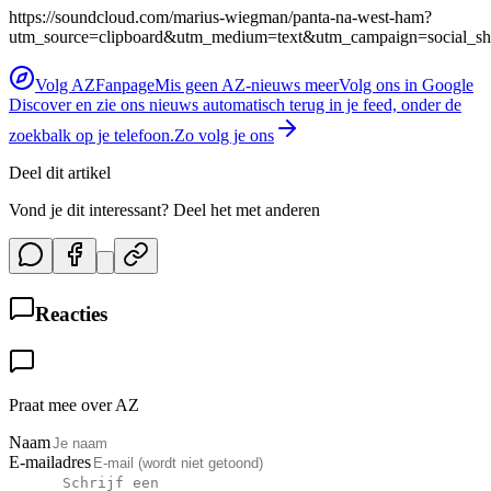
https://soundcloud.com/marius-wiegman/panta-na-west-ham?
utm_source=clipboard&utm_medium=text&utm_campaign=social_sh
Volg AZFanpage
Mis geen AZ-nieuws meer
Volg ons in Google
Discover en zie ons nieuws automatisch terug in je feed, onder de
zoekbalk op je telefoon.
Zo volg je ons
Deel dit artikel
Vond je dit interessant? Deel het met anderen
Reacties
Praat mee over AZ
Naam
E-mailadres