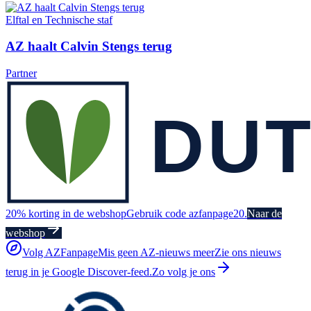
Elftal en Technische staf
AZ haalt Calvin Stengs terug
Partner
20% korting in de webshop
Gebruik code azfanpage20.
Naar de
webshop
Volg AZFanpage
Mis geen AZ-nieuws meer
Zie ons nieuws
terug in je Google Discover-feed.
Zo volg je ons