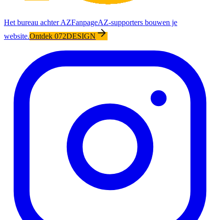
Het bureau achter AZFanpage
AZ-supporters bouwen je
website.
Ontdek 072DESIGN