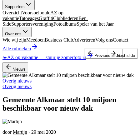
Supporters
Overzicht
Voorspelpoule
AZ op
vakantie
Tatoeages
Graffiti
Clubliederen
Ben-
Side
Supportersvereniging
Fotoalbums
Speler van het Jaar
Over ons
Wie wij zijn
Meedoen
Business Club
Adverteren
Volg ons
Contact
Alle rubrieken
Previous slide
Next slide
☀️
AZ op vakantie
—
stuur je zomerfoto in
Nieuws
Overig nieuws
Overig nieuws
Gemeente Alkmaar stelt 10 miljoen
beschikbaar voor nieuw dak
door
Martijn
·
29 mei 2020