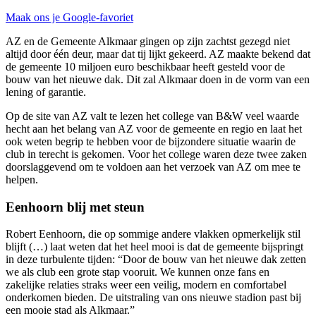
Maak ons je Google-favoriet
AZ en de Gemeente Alkmaar gingen op zijn zachtst gezegd niet
altijd door één deur, maar dat tij lijkt gekeerd. AZ maakte bekend dat
de gemeente 10 miljoen euro beschikbaar heeft gesteld voor de
bouw van het nieuwe dak. Dit zal Alkmaar doen in de vorm van een
lening of garantie.
Op de site van AZ valt te lezen het college van B&W veel waarde
hecht aan het belang van AZ voor de gemeente en regio en laat het
ook weten begrip te hebben voor de bijzondere situatie waarin de
club in terecht is gekomen. Voor het college waren deze twee zaken
doorslaggevend om te voldoen aan het verzoek van AZ om mee te
helpen.
Eenhoorn blij met steun
Robert Eenhoorn, die op sommige andere vlakken opmerkelijk stil
blijft (…) laat weten dat het heel mooi is dat de gemeente bijspringt
in deze turbulente tijden: “Door de bouw van het nieuwe dak zetten
we als club een grote stap vooruit. We kunnen onze fans en
zakelijke relaties straks weer een veilig, modern en comfortabel
onderkomen bieden. De uitstraling van ons nieuwe stadion past bij
een mooie stad als Alkmaar.”