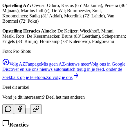
Opstelling AZ:
Owusu-Oduro; Kasius (65’ Maikuma), Penetra (46’
Mijnans), Martins Indi (c), De Wit; Buurmeester, Smit,
Koopmeiners; Sadiq (81’ Addai), Meerdink (72’ Lahdo), Van
Bommel (72’ Poku)
Opstelling Heracles Almelo:
De Keijzer; Wieckhoff, Mirani,
Mesik, Rots; De Keersmaecker, Bruns (83’ Leerdam), Scheperman;
Engels (83’ Bruijn), Hornkamp (78’ Kulenovic), Podgoreanu
Foto: Pro Shots
Volg AZFanpage
Mis geen AZ-nieuws meer
Volg ons in Google
Discover en zie ons nieuws automatisch terug in je feed, onder de
zoekbalk op je telefoon.
Zo volg je ons
Deel dit artikel
Vond je dit interessant? Deel het met anderen
Reacties