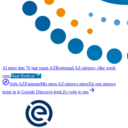
Al meer dan 70 jaar naast AZ
Regionaal AZ-nieuws, elke week
vers.
Naar Rodi.nl
Volg AZFanpage
Mis geen AZ-nieuws meer
Zie ons nieuws
terug in je Google Discover-feed.
Zo volg je ons