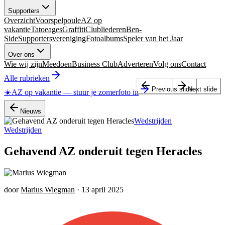
Supporters
Overzicht
Voorspelpoule
AZ op
vakantie
Tatoeages
Graffiti
Clubliederen
Ben-
Side
Supportersvereniging
Fotoalbums
Speler van het Jaar
Over ons
Wie wij zijn
Meedoen
Business Club
Adverteren
Volg ons
Contact
Alle rubrieken
Previous slide
Next slide
☀️
AZ op vakantie
—
stuur je zomerfoto in
Nieuws
Wedstrijden
Wedstrijden
Gehavend AZ onderuit tegen Heracles
door
Marius Wiegman
·
13 april 2025