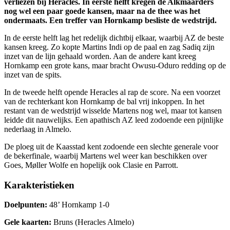
verliezen bij Heracles. In eerste helft kregen de Alkmaarders
nog wel een paar goede kansen, maar na de thee was het
ondermaats. Een treffer van Hornkamp besliste de wedstrijd.
In de eerste helft lag het redelijk dichtbij elkaar, waarbij AZ de beste
kansen kreeg. Zo kopte Martins Indi op de paal en zag Sadiq zijn
inzet van de lijn gehaald worden. Aan de andere kant kreeg
Hornkamp een grote kans, maar bracht Owusu-Oduro redding op de
inzet van de spits.
In de tweede helft opende Heracles al rap de score. Na een voorzet
van de rechterkant kon Hornkamp de bal vrij inkoppen. In het
restant van de wedstrijd wisselde Martens nog wel, maar tot kansen
leidde dit nauwelijks. Een apathisch AZ leed zodoende een pijnlijke
nederlaag in Almelo.
De ploeg uit de Kaasstad kent zodoende een slechte generale voor
de bekerfinale, waarbij Martens wel weer kan beschikken over
Goes, Møller Wolfe en hopelijk ook Clasie en Parrott.
Karakteristieken
Doelpunten:
48’ Hornkamp 1-0
Gele kaarten:
Bruns (Heracles Almelo)