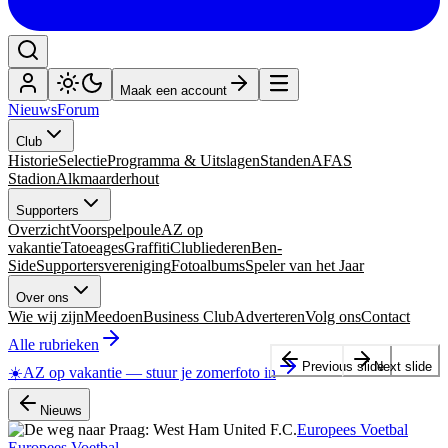
Maak een account
Nieuws
Forum
Club
Historie
Selectie
Programma & Uitslagen
Standen
AFAS
Stadion
Alkmaarderhout
Supporters
Overzicht
Voorspelpoule
AZ op
vakantie
Tatoeages
Graffiti
Clubliederen
Ben-
Side
Supportersvereniging
Fotoalbums
Speler van het Jaar
Over ons
Wie wij zijn
Meedoen
Business Club
Adverteren
Volg ons
Contact
Alle rubrieken
Previous slide
Next slide
☀️
AZ op vakantie
—
stuur je zomerfoto in
Nieuws
Europees Voetbal
Europees Voetbal