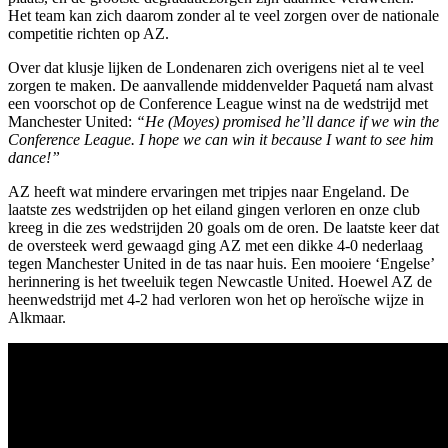
Het team kan zich daarom zonder al te veel zorgen over de nationale
competitie richten op AZ.
Over dat klusje lijken de Londenaren zich overigens niet al te veel
zorgen te maken. De aanvallende middenvelder Paquetá nam alvast
een voorschot op de Conference League winst na de wedstrijd met
Manchester United:
“He (Moyes) promised he’ll dance if we win the
Conference League. I hope we can win it because I want to see him
dance!”
AZ heeft wat mindere ervaringen met tripjes naar Engeland. De
laatste zes wedstrijden op het eiland gingen verloren en onze club
kreeg in die zes wedstrijden 20 goals om de oren. De laatste keer dat
de oversteek werd gewaagd ging AZ met een dikke 4-0 nederlaag
tegen Manchester United in de tas naar huis. Een mooiere ‘Engelse’
herinnering is het tweeluik tegen Newcastle United. Hoewel AZ de
heenwedstrijd met 4-2 had verloren won het op heroïsche wijze in
Alkmaar.