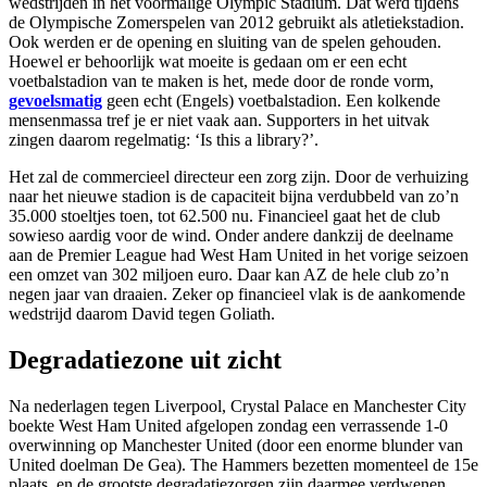
wedstrijden in het voormalige Olympic Stadium. Dat werd tijdens
de Olympische Zomerspelen van 2012 gebruikt als atletiekstadion.
Ook werden er de opening en sluiting van de spelen gehouden.
Hoewel er behoorlijk wat moeite is gedaan om er een echt
voetbalstadion van te maken is het, mede door de ronde vorm,
gevoelsmatig
geen echt (Engels) voetbalstadion. Een kolkende
mensenmassa tref je er niet vaak aan. Supporters in het uitvak
zingen daarom regelmatig: ‘Is this a library?’.
Het zal de commercieel directeur een zorg zijn. Door de verhuizing
naar het nieuwe stadion is de capaciteit bijna verdubbeld van zo’n
35.000 stoeltjes toen, tot 62.500 nu. Financieel gaat het de club
sowieso aardig voor de wind. Onder andere dankzij de deelname
aan de Premier League had West Ham United in het vorige seizoen
een omzet van 302 miljoen euro. Daar kan AZ de hele club zo’n
negen jaar van draaien. Zeker op financieel vlak is de aankomende
wedstrijd daarom David tegen Goliath.
Degradatiezone uit zicht
Na nederlagen tegen Liverpool, Crystal Palace en Manchester City
boekte West Ham United afgelopen zondag een verrassende 1-0
overwinning op Manchester United (door een enorme blunder van
United doelman De Gea). The Hammers bezetten momenteel de 15e
plaats, en de grootste degradatiezorgen zijn daarmee verdwenen.