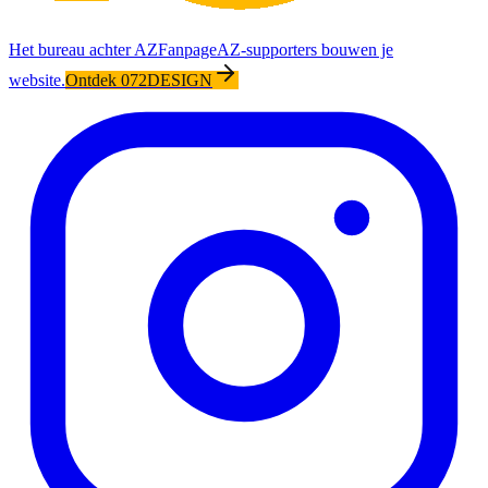
Het bureau achter AZFanpage
AZ-supporters bouwen je
website.
Ontdek 072DESIGN