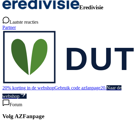
Eredivisie
Laatste reacties
Partner
20% korting in de webshop
Gebruik code azfanpage20.
Naar de
webshop
Forum
Volg AZFanpage