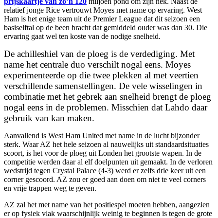
prijskaartje van zo’n 120
miljoen pond om zijn nek. Naast de
relatief jonge Rice vertrouwt Moyes met name op ervaring. West
Ham is het enige team uit de Premier League dat dit seizoen een
basiselftal op de been bracht dat gemiddeld ouder was dan 30. Die
ervaring gaat wel ten koste van de nodige snelheid.
De achilleshiel van de ploeg is de verdediging. Met
name het centrale duo verschilt nogal eens. Moyes
experimenteerde op die twee plekken al met veertien
verschillende samenstellingen. De vele wisselingen in
combinatie met het gebrek aan snelheid brengt de ploeg
nogal eens in de problemen. Misschien dat Lahdo daar
gebruik van kan maken.
Aanvallend is West Ham United met name in de lucht bijzonder
sterk. Waar AZ het hele seizoen al nauwelijks uit standaardsituaties
scoort, is het voor de ploeg uit Londen het grootste wapen. In de
competitie werden daar al elf doelpunten uit gemaakt. In de verloren
wedstrijd tegen Crystal Palace (4-3) werd er zelfs drie keer uit een
corner gescoord. AZ zou er goed aan doen om niet te veel corners
en vrije trappen weg te geven.
AZ zal het met name van het positiespel moeten hebben, aangezien
er op fysiek vlak waarschijnlijk weinig te beginnen is tegen de grote