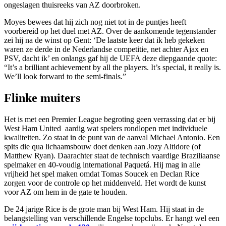
ongeslagen thuisreeks van AZ doorbroken.
Moyes bewees dat hij zich nog niet tot in de puntjes heeft
voorbereid op het duel met AZ. Over de aankomende tegenstander
zei hij na de winst op Gent: ‘De laatste keer dat ik heb gekeken
waren ze derde in de Nederlandse competitie, net achter Ajax en
PSV, dacht ik’ en onlangs gaf hij de UEFA deze diepgaande quote:
“It’s a brilliant achievement by all the players. It’s special, it really is.
We’ll look forward to the semi-finals.”
Flinke muiters
Het is met een Premier League begroting geen verrassing dat er bij
West Ham United aardig wat spelers rondlopen met individuele
kwaliteiten. Zo staat in de punt van de aanval Michael Antonio. Een
spits die qua lichaamsbouw doet denken aan Jozy Altidore (of
Matthew Ryan). Daarachter staat de technisch vaardige Braziliaanse
spelmaker en 40-voudig international Paquetá. Hij mag in alle
vrijheid het spel maken omdat Tomas Soucek en Declan Rice
zorgen voor de controle op het middenveld. Het wordt de kunst
voor AZ om hem in de gate te houden.
De 24 jarige Rice is de grote man bij West Ham. Hij staat in de
belangstelling van verschillende Engelse topclubs. Er hangt wel een