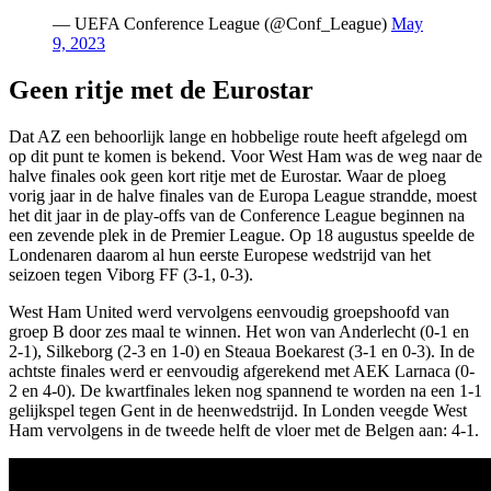
— UEFA Conference League (@Conf_League)
May
9, 2023
Geen ritje met de Eurostar
Dat AZ een behoorlijk lange en hobbelige route heeft afgelegd om
op dit punt te komen is bekend. Voor West Ham was de weg naar de
halve finales ook geen kort ritje met de Eurostar. Waar de ploeg
vorig jaar in de halve finales van de Europa League strandde, moest
het dit jaar in de play-offs van de Conference League beginnen na
een zevende plek in de Premier League. Op 18 augustus speelde de
Londenaren daarom al hun eerste Europese wedstrijd van het
seizoen tegen Viborg FF (3-1, 0-3).
West Ham United werd vervolgens eenvoudig groepshoofd van
groep B door zes maal te winnen. Het won van Anderlecht (0-1 en
2-1), Silkeborg (2-3 en 1-0) en Steaua Boekarest (3-1 en 0-3). In de
achtste finales werd er eenvoudig afgerekend met AEK Larnaca (0-
2 en 4-0). De kwartfinales leken nog spannend te worden na een 1-1
gelijkspel tegen Gent in de heenwedstrijd. In Londen veegde West
Ham vervolgens in de tweede helft de vloer met de Belgen aan: 4-1.