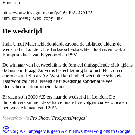
Engelsen.
https://www.instagram.com/p/Cr9af9AoGAF/?
utm_source=ig_web_copy_link
De wedstrijd
Halil Umut Meler leidt donderdagavond de arbitrage tijdens de
wedstrijd in Londen. De Turkse scheidsrechter floot recent ook al
Europese duels van Feyenoord en PSV.
De winnaar van het tweeluik is de formeel thuisspelende club tijdens
de finale in Praag. Zo ver is het echter nog lang niet. Het zou een
enorme stunt zijn als AZ West Ham United weet uit te schakelen.
Daarvoor zal het allereerst de uitwedstrijd zonder al te veel
kleerscheuren door moeten komen.
Er gaan zo’n 3000 AZ’ers naar de wedstrijd in Londen. De
thuisblijvers kunnen deze halve finale live volgen via Veronica en
het tweede kanaal van ESPN.
[coverfoto via
Pro Shots / ProSportsImages]
Volg AZFanpage
Mis geen AZ-nieuws meer
Volg ons in Google