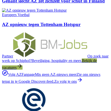
Gênant slecht AZ zet zichzelf voor schut in Finland
Europees Voetbal
AZ opnieuw tegen Tottenham Hotspur
Partner
Op zoek naar
werk op Schiphol?
Beveiliging, hospitality en meer.
Bekijk de
vacatures
Volg AZFanpage
Mis geen AZ-nieuws meer
Zie ons nieuws
terug in je Google Discover-feed.
Zo volg je ons