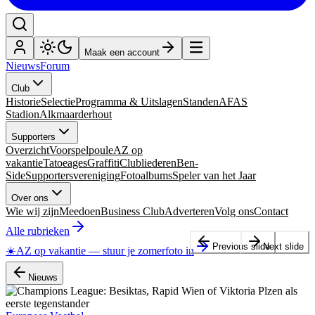
Maak een account
Nieuws
Forum
Club
Historie
Selectie
Programma & Uitslagen
Standen
AFAS
Stadion
Alkmaarderhout
Supporters
Overzicht
Voorspelpoule
AZ op
vakantie
Tatoeages
Graffiti
Clubliederen
Ben-
Side
Supportersvereniging
Fotoalbums
Speler van het Jaar
Over ons
Wie wij zijn
Meedoen
Business Club
Adverteren
Volg ons
Contact
Alle rubrieken
Previous slide
Next slide
☀️
AZ op vakantie
—
stuur je zomerfoto in
Nieuws