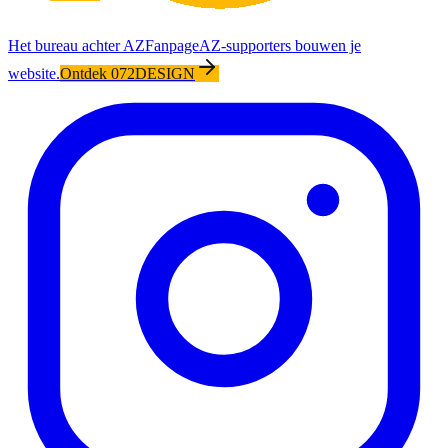
Het bureau achter AZFanpage
AZ-supporters bouwen je
website.
Ontdek 072DESIGN