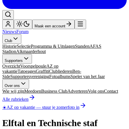
Maak een account
Nieuws
Forum
Club
Historie
Selectie
Programma & Uitslagen
Standen
AFAS
Stadion
Alkmaarderhout
Supporters
Overzicht
Voorspelpoule
AZ op
vakantie
Tatoeages
Graffiti
Clubliederen
Ben-
Side
Supportersvereniging
Fotoalbums
Speler van het Jaar
Over ons
Wie wij zijn
Meedoen
Business Club
Adverteren
Volg ons
Contact
Alle rubrieken
☀️
AZ op vakantie
—
stuur je zomerfoto in
Elftal en Technische staf