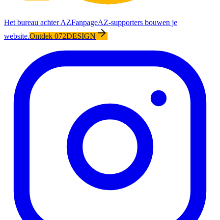
Het bureau achter AZFanpage
AZ-supporters bouwen je
website.
Ontdek 072DESIGN