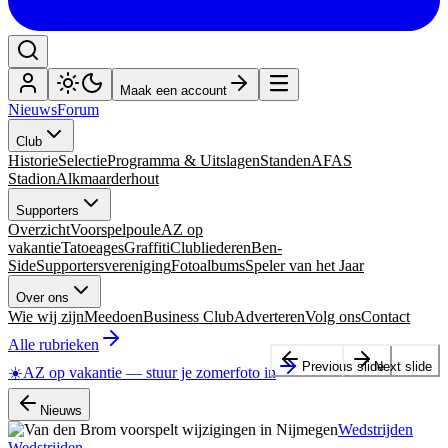
Maak een account
Nieuws
Forum
Club
Historie
Selectie
Programma & Uitslagen
Standen
AFAS
Stadion
Alkmaarderhout
Supporters
Overzicht
Voorspelpoule
AZ op
vakantie
Tatoeages
Graffiti
Clubliederen
Ben-
Side
Supportersvereniging
Fotoalbums
Speler van het Jaar
Over ons
Wie wij zijn
Meedoen
Business Club
Adverteren
Volg ons
Contact
Alle rubrieken
Previous slide
Next slide
☀️
AZ op vakantie
—
stuur je zomerfoto in
Nieuws
Wedstrijden
Wedstrijden