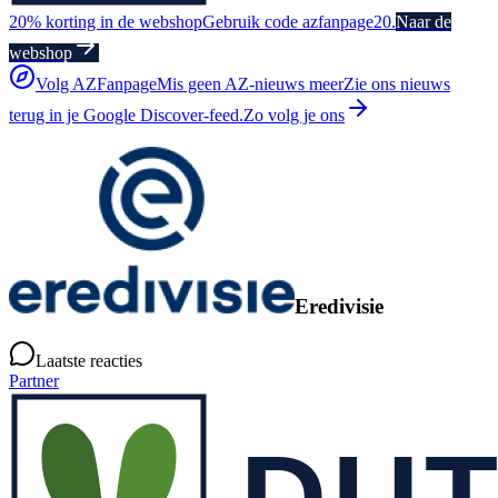
20% korting in de webshop
Gebruik code azfanpage20.
Naar de
webshop
Volg AZFanpage
Mis geen AZ-nieuws meer
Zie ons nieuws
terug in je Google Discover-feed.
Zo volg je ons
Eredivisie
Laatste reacties
Partner