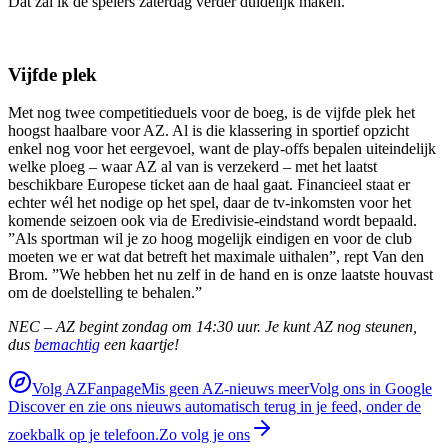
Dat zal ik de spelers zaterdag verder duidelijk maken.”
Vijfde plek
Met nog twee competitieduels voor de boeg, is de vijfde plek het
hoogst haalbare voor AZ. Al is die klassering in sportief opzicht
enkel nog voor het eergevoel, want de play-offs bepalen uiteindelijk
welke ploeg – waar AZ al van is verzekerd – met het laatst
beschikbare Europese ticket aan de haal gaat. Financieel staat er
echter wél het nodige op het spel, daar de tv-inkomsten voor het
komende seizoen ook via de Eredivisie-eindstand wordt bepaald.
”Als sportman wil je zo hoog mogelijk eindigen en voor de club
moeten we er wat dat betreft het maximale uithalen”, rept Van den
Brom. ”We hebben het nu zelf in de hand en is onze laatste houvast
om de doelstelling te behalen.”
NEC – AZ begint zondag om 14:30 uur. Je kunt AZ nog steunen,
dus
bemachtig
een kaartje!
Volg AZFanpage
Mis geen AZ-nieuws meer
Volg ons in Google
Discover en zie ons nieuws automatisch terug in je feed, onder de
zoekbalk op je telefoon.
Zo volg je ons