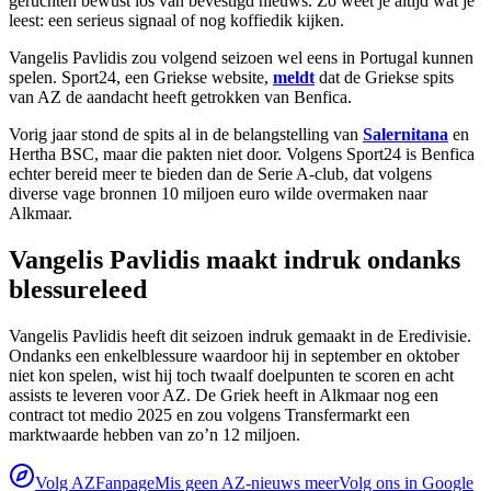
geruchten bewust los van bevestigd nieuws. Zo weet je altijd wat je
leest: een serieus signaal of nog koffiedik kijken.
Vangelis Pavlidis zou volgend seizoen wel eens in Portugal kunnen
spelen. Sport24, een Griekse website,
meldt
dat de Griekse spits
van AZ de aandacht heeft getrokken van Benfica.
Vorig jaar stond de spits al in de belangstelling van
Salernitana
en
Hertha BSC, maar die pakten niet door. Volgens Sport24 is Benfica
echter bereid meer te bieden dan de Serie A-club, dat volgens
diverse vage bronnen 10 miljoen euro wilde overmaken naar
Alkmaar.
Vangelis Pavlidis maakt indruk ondanks
blessureleed
Vangelis Pavlidis heeft dit seizoen indruk gemaakt in de Eredivisie.
Ondanks een enkelblessure waardoor hij in september en oktober
niet kon spelen, wist hij toch twaalf doelpunten te scoren en acht
assists te leveren voor AZ. De Griek heeft in Alkmaar nog een
contract tot medio 2025 en zou volgens Transfermarkt een
marktwaarde hebben van zo’n 12 miljoen.
Volg AZFanpage
Mis geen AZ-nieuws meer
Volg ons in Google