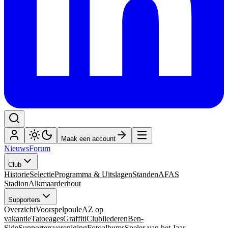
Maak een account
Nieuws
Forum
Club
Historie
Selectie
Programma & Uitslagen
Standen
AFAS
Stadion
Alkmaarderhout
Supporters
Overzicht
Voorspelpoule
AZ op
vakantie
Tatoeages
Graffiti
Clubliederen
Ben-
Side
Supportersvereniging
Fotoalbums
Speler van het Jaar