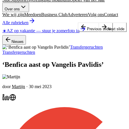
Over ons
Wie wij zijn
Meedoen
Business Club
Adverteren
Volg ons
Contact
Alle rubrieken
Previous slide
Next slide
☀️
AZ op vakantie
—
stuur je zomerfoto in
Nieuws
Transfergeruchten
Transfergeruchten
‘Benfica aast op Vangelis Pavlidis’
door
Martijn
·
30 mei 2023