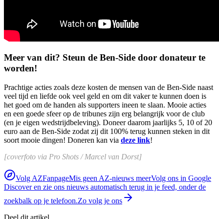
Meer van dit? Steun de Ben-Side door donateur te
worden!
Prachtige acties zoals deze kosten de mensen van de Ben-Side naast
veel tijd en liefde ook veel geld en om dit vaker te kunnen doen is
het goed om de handen als supporters ineen te slaan. Mooie acties
en een goede sfeer op de tribunes zijn erg belangrijk voor de club
(en je eigen wedstrijdbeleving). Doneer daarom jaarlijks 5, 10 of 20
euro aan de Ben-Side zodat zij dit 100% terug kunnen steken in dit
soort mooie dingen! Doneren kan via
deze link
!
[coverfoto via Pro Shots / Marcel van Dorst]
Volg AZFanpage
Mis geen AZ-nieuws meer
Volg ons in Google
Discover en zie ons nieuws automatisch terug in je feed, onder de
zoekbalk op je telefoon.
Zo volg je ons
Deel dit artikel