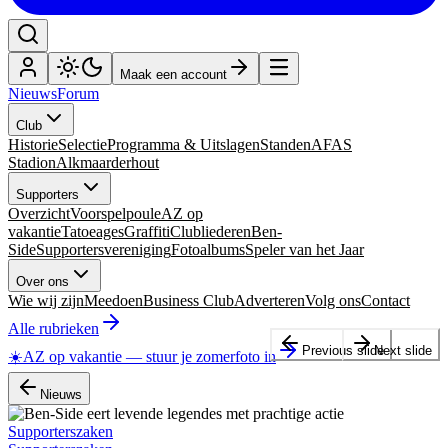
Maak een account
Nieuws
Forum
Club
Historie
Selectie
Programma & Uitslagen
Standen
AFAS
Stadion
Alkmaarderhout
Supporters
Overzicht
Voorspelpoule
AZ op
vakantie
Tatoeages
Graffiti
Clubliederen
Ben-
Side
Supportersvereniging
Fotoalbums
Speler van het Jaar
Over ons
Wie wij zijn
Meedoen
Business Club
Adverteren
Volg ons
Contact
Alle rubrieken
Previous slide
Next slide
☀️
AZ op vakantie
—
stuur je zomerfoto in
Nieuws
Supporterszaken