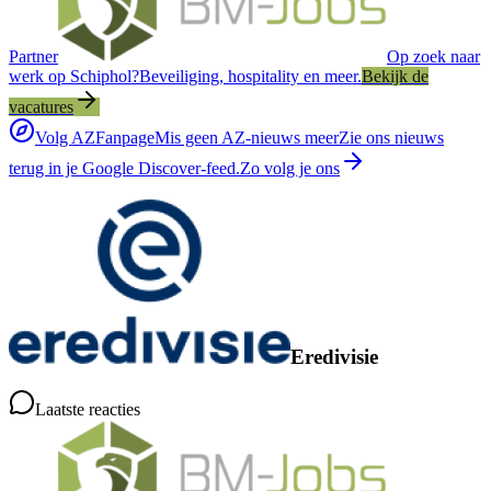
Partner
Op zoek naar
werk op Schiphol?
Beveiliging, hospitality en meer.
Bekijk de
vacatures
Volg AZFanpage
Mis geen AZ-nieuws meer
Zie ons nieuws
terug in je Google Discover-feed.
Zo volg je ons
Eredivisie
Laatste reacties