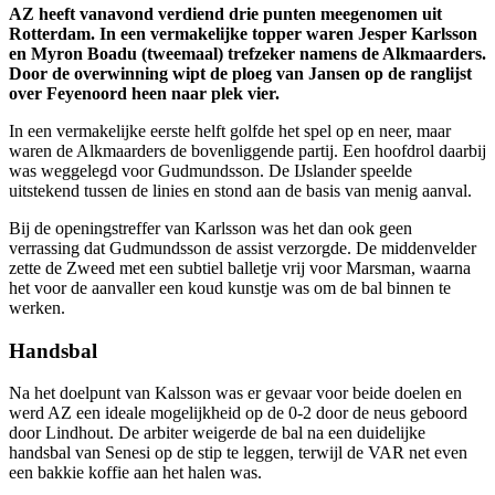
AZ heeft vanavond verdiend drie punten meegenomen uit
Rotterdam. In een vermakelijke topper waren Jesper Karlsson
en Myron Boadu (tweemaal) trefzeker namens de Alkmaarders.
Door de overwinning wipt de ploeg van Jansen op de ranglijst
over Feyenoord heen naar plek vier.
In een vermakelijke eerste helft golfde het spel op en neer, maar
waren de Alkmaarders de bovenliggende partij. Een hoofdrol daarbij
was weggelegd voor Gudmundsson. De IJslander speelde
uitstekend tussen de linies en stond aan de basis van menig aanval.
Bij de openingstreffer van Karlsson was het dan ook geen
verrassing dat Gudmundsson de assist verzorgde. De middenvelder
zette de Zweed met een subtiel balletje vrij voor Marsman, waarna
het voor de aanvaller een koud kunstje was om de bal binnen te
werken.
Handsbal
Na het doelpunt van Kalsson was er gevaar voor beide doelen en
werd AZ een ideale mogelijkheid op de 0-2 door de neus geboord
door Lindhout. De arbiter weigerde de bal na een duidelijke
handsbal van Senesi op de stip te leggen, terwijl de VAR net even
een bakkie koffie aan het halen was.