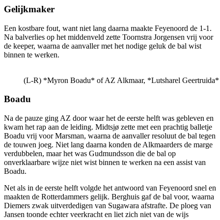
Gelijkmaker
Een kostbare fout, want niet lang daarna maakte Feyenoord de 1-1.
Na balverlies op het middenveld zette Toornstra Jorgensen vrij voor
de keeper, waarna de aanvaller met het nodige geluk de bal wist
binnen te werken.
(L-R) *Myron Boadu* of AZ Alkmaar, *Lutsharel Geertruida*
Boadu
Na de pauze ging AZ door waar het de eerste helft was gebleven en
kwam het rap aan de leiding. Midtsjø zette met een prachtig balletje
Boadu vrij voor Marsman, waarna de aanvaller resoluut de bal tegen
de touwen joeg. Niet lang daarna konden de Alkmaarders de marge
verdubbelen, maar het was Gudmundsson die de bal op
onverklaarbare wijze niet wist binnen te werken na een assist van
Boadu.
Net als in de eerste helft volgde het antwoord van Feyenoord snel en
maakten de Rotterdammers gelijk. Berghuis gaf de bal voor, waarna
Diemers zwak uitverdedigen van Sugawara afstrafte. De ploeg van
Jansen toonde echter veerkracht en liet zich niet van de wijs