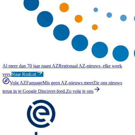
Al meer dan 70 jaar naast AZ
Regionaal AZ-nieuws, elke week
vers.
Naar Rodi.nl
Volg AZFanpage
Mis geen AZ-nieuws meer
Zie ons nieuws
terug in je Google Discover-feed.
Zo volg je ons