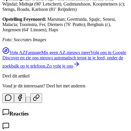
Wijndal; Midtsjø (90′ Letschert), Gudmundsson, Koopmeiners (c);
Stengs, Boadu, Karlsson (81′ Reijnders)
Opstelling Feyenoord:
Marsman; Geertruida, Spajic, Senesi,
Malacia; Toornstra, Fer, Diemers (76′ Pratto); Berghuis (c),
Jorgensen (64′ Linssen), Haps
Foto: Soccrates Images
Volg AZFanpage
Mis geen AZ-nieuws meer
Volg ons in Google
Discover en zie ons nieuws automatisch terug in je feed, onder de
zoekbalk op je telefoon.
Zo volg je ons
Deel dit artikel
Vond je dit interessant? Deel het met anderen
Reacties