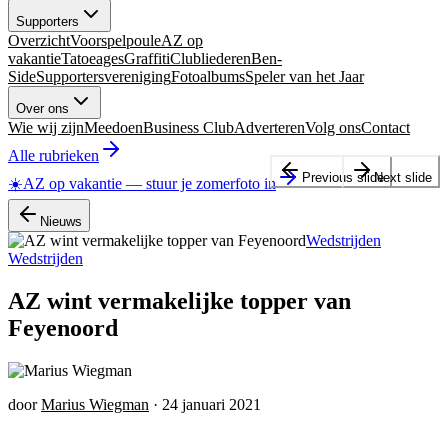
Supporters
Overzicht
Voorspelpoule
AZ op
vakantie
Tatoeages
Graffiti
Clubliederen
Ben-
Side
Supportersvereniging
Fotoalbums
Speler van het Jaar
Over ons
Wie wij zijn
Meedoen
Business Club
Adverteren
Volg ons
Contact
Alle rubrieken
Previous slide
Next slide
☀️
AZ op vakantie
—
stuur je zomerfoto in
Nieuws
Wedstrijden
Wedstrijden
AZ wint vermakelijke topper van
Feyenoord
door
Marius Wiegman
·
24 januari 2021