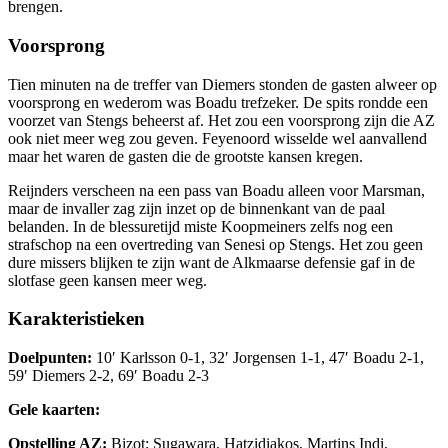
brengen.
Voorsprong
Tien minuten na de treffer van Diemers stonden de gasten alweer op
voorsprong en wederom was Boadu trefzeker. De spits rondde een
voorzet van Stengs beheerst af. Het zou een voorsprong zijn die AZ
ook niet meer weg zou geven. Feyenoord wisselde wel aanvallend
maar het waren de gasten die de grootste kansen kregen.
Reijnders verscheen na een pass van Boadu alleen voor Marsman,
maar de invaller zag zijn inzet op de binnenkant van de paal
belanden. In de blessuretijd miste Koopmeiners zelfs nog een
strafschop na een overtreding van Senesi op Stengs. Het zou geen
dure missers blijken te zijn want de Alkmaarse defensie gaf in de
slotfase geen kansen meer weg.
Karakteristieken
Doelpunten:
10′ Karlsson 0-1, 32′ Jorgensen 1-1, 47′ Boadu 2-1,
59′ Diemers 2-2, 69′ Boadu 2-3
Gele kaarten:
Opstelling AZ:
Bizot; Sugawara, Hatzidiakos, Martins Indi,