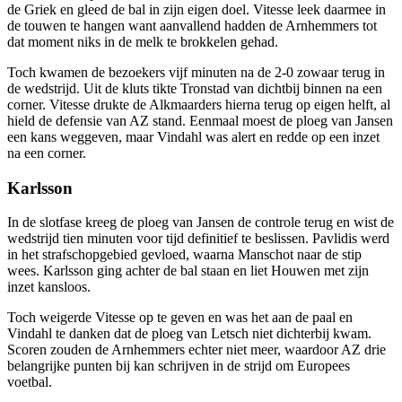
de Griek en gleed de bal in zijn eigen doel. Vitesse leek daarmee in
de touwen te hangen want aanvallend hadden de Arnhemmers tot
dat moment niks in de melk te brokkelen gehad.
Toch kwamen de bezoekers vijf minuten na de 2-0 zowaar terug in
de wedstrijd. Uit de kluts tikte Tronstad van dichtbij binnen na een
corner. Vitesse drukte de Alkmaarders hierna terug op eigen helft, al
hield de defensie van AZ stand. Eenmaal moest de ploeg van Jansen
een kans weggeven, maar Vindahl was alert en redde op een inzet
na een corner.
Karlsson
In de slotfase kreeg de ploeg van Jansen de controle terug en wist de
wedstrijd tien minuten voor tijd definitief te beslissen. Pavlidis werd
in het strafschopgebied gevloed, waarna Manschot naar de stip
wees. Karlsson ging achter de bal staan en liet Houwen met zijn
inzet kansloos.
Toch weigerde Vitesse op te geven en was het aan de paal en
Vindahl te danken dat de ploeg van Letsch niet dichterbij kwam.
Scoren zouden de Arnhemmers echter niet meer, waardoor AZ drie
belangrijke punten bij kan schrijven in de strijd om Europees
voetbal.