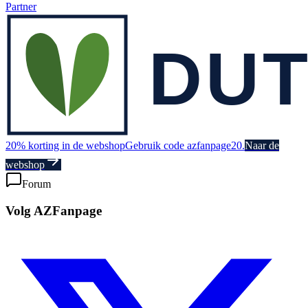
Partner
20% korting in de webshop
Gebruik code azfanpage20.
Naar de
webshop
Forum
Volg AZFanpage