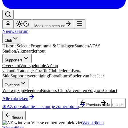
Maak een account
Nieuws
Forum
Club
Historie
Selectie
Programma & Uitslagen
Standen
AFAS
Stadion
Alkmaarderhout
Supporters
Overzicht
Voorspelpoule
AZ op
vakantie
Tatoeages
Graffiti
Clubliederen
Ben-
Side
Supportersvereniging
Fotoalbums
Speler van het Jaar
Over ons
Wie wij zijn
Meedoen
Business Club
Adverteren
Volg ons
Contact
Alle rubrieken
Previous slide
Next slide
☀️
AZ op vakantie
—
stuur je zomerfoto in
Nieuws
Wedstrijden
Wedstrijden