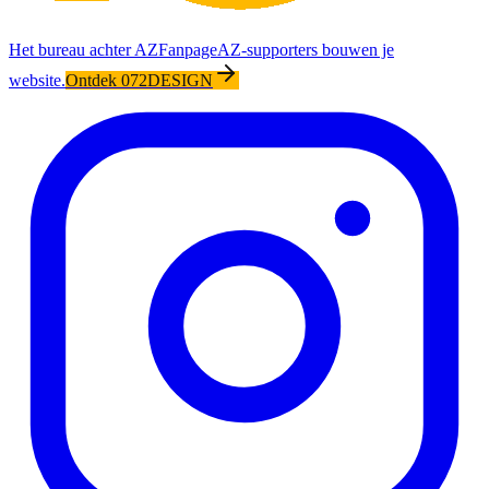
Het bureau achter AZFanpage
AZ-supporters bouwen je
website.
Ontdek 072DESIGN