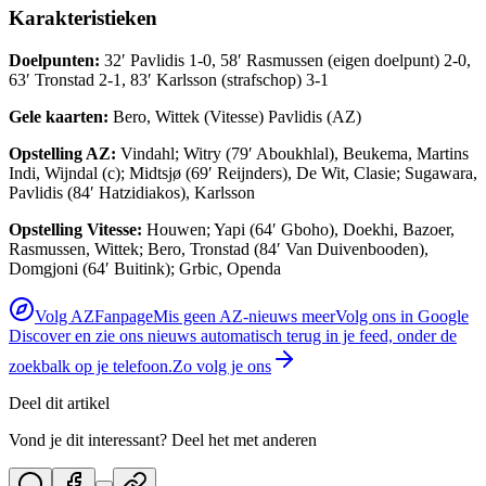
Karakteristieken
Doelpunten:
32′ Pavlidis 1-0, 58′ Rasmussen (eigen doelpunt) 2-0,
63′ Tronstad 2-1, 83′ Karlsson (strafschop) 3-1
Gele kaarten:
Bero, Wittek (Vitesse) Pavlidis (AZ)
Opstelling AZ:
Vindahl; Witry (79′ Aboukhlal), Beukema, Martins
Indi, Wijndal (c); Midtsjø (69′ Reijnders), De Wit, Clasie; Sugawara,
Pavlidis (84′ Hatzidiakos), Karlsson
Opstelling Vitesse:
Houwen; Yapi (64′ Gboho), Doekhi, Bazoer,
Rasmussen, Wittek; Bero, Tronstad (84′ Van Duivenbooden),
Domgjoni (64′ Buitink); Grbic, Openda
Volg AZFanpage
Mis geen AZ-nieuws meer
Volg ons in Google
Discover en zie ons nieuws automatisch terug in je feed, onder de
zoekbalk op je telefoon.
Zo volg je ons
Deel dit artikel
Vond je dit interessant? Deel het met anderen