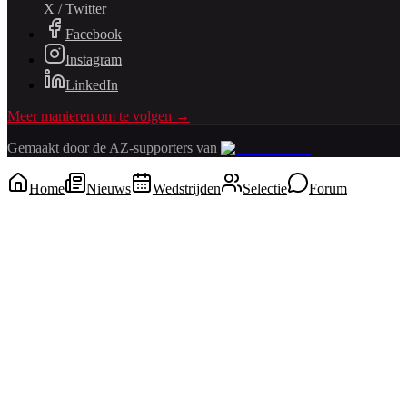
X / Twitter
Facebook
Instagram
LinkedIn
Meer manieren om te volgen →
Gemaakt door de AZ-supporters van
Home
Nieuws
Wedstrijden
Selectie
Forum