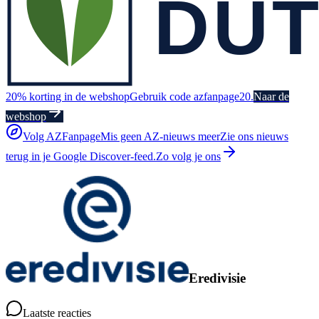
20% korting in de webshop
Gebruik code azfanpage20.
Naar de
webshop
Volg AZFanpage
Mis geen AZ-nieuws meer
Zie ons nieuws
terug in je Google Discover-feed.
Zo volg je ons
Eredivisie
Laatste reacties