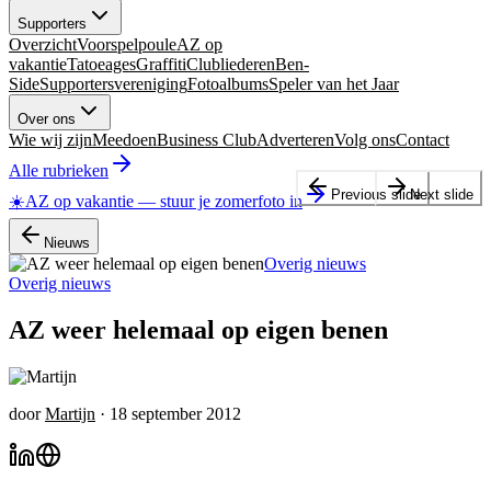
Supporters
Overzicht
Voorspelpoule
AZ op
vakantie
Tatoeages
Graffiti
Clubliederen
Ben-
Side
Supportersvereniging
Fotoalbums
Speler van het Jaar
Over ons
Wie wij zijn
Meedoen
Business Club
Adverteren
Volg ons
Contact
Alle rubrieken
Previous slide
Next slide
☀️
AZ op vakantie
—
stuur je zomerfoto in
Nieuws
Overig nieuws
Overig nieuws
AZ weer helemaal op eigen benen
door
Martijn
·
18 september 2012