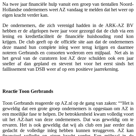
Na twee jaar financiële hulp vanuit een groep van tientallen Noord-
Hollandse ondernemers weet AZ vandaag te melden dat het weer op
eigen kracht verder kan.
De ondernemers, die zich verenigd hadden in de ARK-AZ BV
hebben er de afgelopen twee jaar voor gezorgd dat de club via een
lening en kredietfaciliteit de financiële huishouding rond kon
krijgen. De club geeft op de officiële site aan dat de ondernemers
deze maand hun complete inleg weer terug krijgen en daarmee
noteren Gerbrands en consorten wederom een mijlpaal. Net als in
het geval van de curatoren lost AZ deze schulden ook een jaar
sneller af dan gepland en stevent het voor het eerst sinds het
faillissement van DSB weer af op een positieve jaarrekening.
Reactie Toon Gerbrands
Toon Gerbrands reageerde op AZ.nl op de gang van zaken: ““Het is
geweldig dat een grote groep ondernemers is opgestaan om AZ in
een moeilijke fase te helpen. De betrokkenheid kwam volledig voort
uit het AZ-hart van deze ondernemers. Dat was geweldig om te
ervaren. Het is ook geweldig dat wij als club een jaar eerder dan
gedacht de volledige inleg hebben kunnen teruggeven. AZ kan
financieel volledig op eigen kracht verder. Een mijlpaal in de