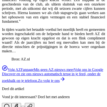
geschiedenis van de club, als ultiem sluitstuk van een onzekere
periode, met als uitkomst dat wij dit seizoen zwarte cijfers kunnen
schrijven. Hierna kunnen we als club stapsgewijs gaan werken aan
het opbouwen van een eigen vermogen en een stabiel financieel
fundament.”
In tijden waarin het betaalde voetbal het moeilijk heeft en gemeenten
worden ingeschakeld om de helpende hand te bieden heeft AZ dit
gewoon op eigen kracht opgelost en dat is een flink compliment
waard! Als de jaarcijfers nu heel erg meevallen kan men bij de
directie misschien de prijsstijgingen in de horeca weer ongedaan
maken…
Bron: AZ.nl
Volg AZFanpage
Mis geen AZ-nieuws meer
Volg ons in Google
Discover en zie ons nieuws automatisch terug in je feed, onder de
zoekbalk op je telefoon.
Zo volg je ons
Deel dit artikel
Vond je dit interessant? Deel het met anderen