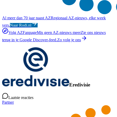
Al meer dan 70 jaar naast AZ
Regionaal AZ-nieuws, elke week
vers.
Naar Rodi.nl
Volg AZFanpage
Mis geen AZ-nieuws meer
Zie ons nieuws
terug in je Google Discover-feed.
Zo volg je ons
Eredivisie
Laatste reacties
Partner