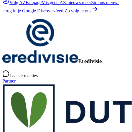
Volg AZFanpage
Mis geen AZ-nieuws meer
Zie ons nieuws
terug in je Google Discover-feed.
Zo volg je ons
Eredivisie
Laatste reacties
Partner