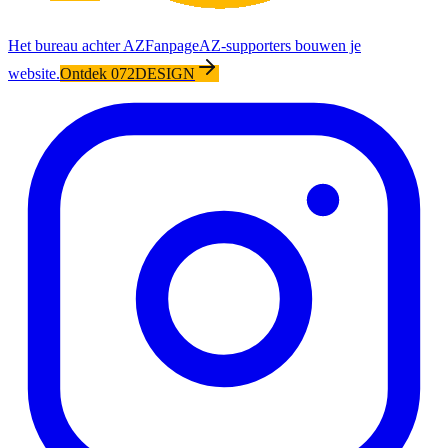
Het bureau achter AZFanpage
AZ-supporters bouwen je
website.
Ontdek 072DESIGN