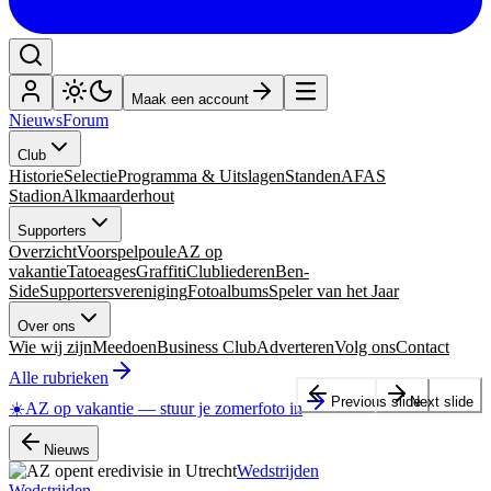
Maak een account
Nieuws
Forum
Club
Historie
Selectie
Programma & Uitslagen
Standen
AFAS
Stadion
Alkmaarderhout
Supporters
Overzicht
Voorspelpoule
AZ op
vakantie
Tatoeages
Graffiti
Clubliederen
Ben-
Side
Supportersvereniging
Fotoalbums
Speler van het Jaar
Over ons
Wie wij zijn
Meedoen
Business Club
Adverteren
Volg ons
Contact
Alle rubrieken
Previous slide
Next slide
☀️
AZ op vakantie
—
stuur je zomerfoto in
Nieuws
Wedstrijden
Wedstrijden