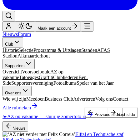
Maak een account
Nieuws
Forum
Club
Historie
Selectie
Programma & Uitslagen
Standen
AFAS
Stadion
Alkmaarderhout
Supporters
Overzicht
Voorspelpoule
AZ op
vakantie
Tatoeages
Graffiti
Clubliederen
Ben-
Side
Supportersvereniging
Fotoalbums
Speler van het Jaar
Over ons
Wie wij zijn
Meedoen
Business Club
Adverteren
Volg ons
Contact
Alle rubrieken
Previous slide
Next slide
☀️
AZ op vakantie
—
stuur je zomerfoto in
Nieuws
Elftal en Technische staf
Elftal en Technische staf