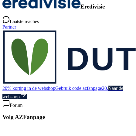
Eredivisie
Laatste reacties
Partner
20% korting in de webshop
Gebruik code azfanpage20.
Naar de
webshop
Forum
Volg AZFanpage