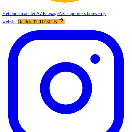
Het bureau achter AZFanpage
AZ-supporters bouwen je
website.
Ontdek 072DESIGN