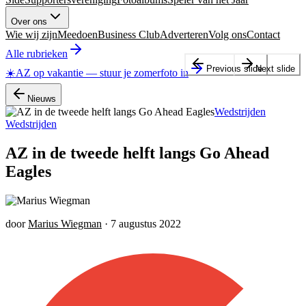
Over ons
Wie wij zijn
Meedoen
Business Club
Adverteren
Volg ons
Contact
Alle rubrieken
Previous slide
Next slide
☀️
AZ op vakantie
—
stuur je zomerfoto in
Nieuws
Wedstrijden
Wedstrijden
AZ in de tweede helft langs Go Ahead
Eagles
door
Marius Wiegman
·
7 augustus 2022