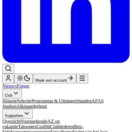
Maak een account
Nieuws
Forum
Club
Historie
Selectie
Programma & Uitslagen
Standen
AFAS
Stadion
Alkmaarderhout
Supporters
Overzicht
Voorspelpoule
AZ op
vakantie
Tatoeages
Graffiti
Clubliederen
Ben-
Side
Supportersvereniging
Fotoalbums
Speler van het Jaar