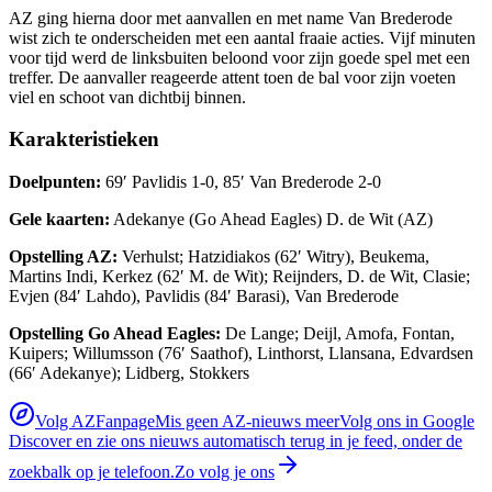
AZ ging hierna door met aanvallen en met name Van Brederode
wist zich te onderscheiden met een aantal fraaie acties. Vijf minuten
voor tijd werd de linksbuiten beloond voor zijn goede spel met een
treffer. De aanvaller reageerde attent toen de bal voor zijn voeten
viel en schoot van dichtbij binnen.
Karakteristieken
Doelpunten:
69′ Pavlidis 1-0, 85′ Van Brederode 2-0
Gele kaarten:
Adekanye (Go Ahead Eagles) D. de Wit (AZ)
Opstelling AZ:
Verhulst; Hatzidiakos (62′ Witry), Beukema,
Martins Indi, Kerkez (62′ M. de Wit); Reijnders, D. de Wit, Clasie;
Evjen (84′ Lahdo), Pavlidis (84′ Barasi), Van Brederode
Opstelling Go Ahead Eagles:
De Lange; Deijl, Amofa, Fontan,
Kuipers; Willumsson (76′ Saathof), Linthorst, Llansana, Edvardsen
(66′ Adekanye); Lidberg, Stokkers
Volg AZFanpage
Mis geen AZ-nieuws meer
Volg ons in Google
Discover en zie ons nieuws automatisch terug in je feed, onder de
zoekbalk op je telefoon.
Zo volg je ons