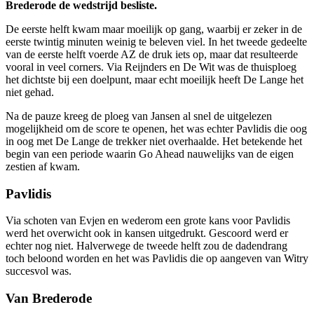
Brederode de wedstrijd besliste.
De eerste helft kwam maar moeilijk op gang, waarbij er zeker in de
eerste twintig minuten weinig te beleven viel. In het tweede gedeelte
van de eerste helft voerde AZ de druk iets op, maar dat resulteerde
vooral in veel corners. Via Reijnders en De Wit was de thuisploeg
het dichtste bij een doelpunt, maar echt moeilijk heeft De Lange het
niet gehad.
Na de pauze kreeg de ploeg van Jansen al snel de uitgelezen
mogelijkheid om de score te openen, het was echter Pavlidis die oog
in oog met De Lange de trekker niet overhaalde. Het betekende het
begin van een periode waarin Go Ahead nauwelijks van de eigen
zestien af kwam.
Pavlidis
Via schoten van Evjen en wederom een grote kans voor Pavlidis
werd het overwicht ook in kansen uitgedrukt. Gescoord werd er
echter nog niet. Halverwege de tweede helft zou de dadendrang
toch beloond worden en het was Pavlidis die op aangeven van Witry
succesvol was.
Van Brederode