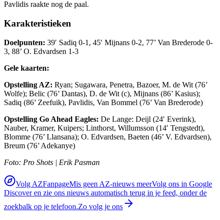
Pavlidis raakte nog de paal.
Karakteristieken
Doelpunten:
39′ Sadiq 0-1, 45′ Mijnans 0-2, 77’ Van Brederode 0-
3, 88’ O. Edvardsen 1-3
Gele kaarten:
Opstelling AZ:
Ryan; Sugawara, Penetra, Bazoer, M. de Wit (76’
Wolfe); Belic (76’ Dantas), D. de Wit (c), Mijnans (86’ Kasius);
Sadiq (86’ Zeefuik), Pavlidis, Van Bommel (76’ Van Brederode)
Opstelling Go Ahead Eagles:
De Lange: Deijl (24′ Everink),
Nauber, Kramer, Kuipers; Linthorst, Willumsson (14′ Tengstedt),
Blomme (76’ Llansana); O. Edvardsen, Baeten (46’ V. Edvardsen),
Breum (76’ Adekanye)
Foto: Pro Shots | Erik Pasman
Volg AZFanpage
Mis geen AZ-nieuws meer
Volg ons in Google
Discover en zie ons nieuws automatisch terug in je feed, onder de
zoekbalk op je telefoon.
Zo volg je ons