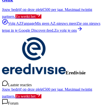
Jouw bedrijf op deze plek
€500 per jaar. Maximaal twintig
partners.
Zo werkt het
Volg AZFanpage
Mis geen AZ-nieuws meer
Zie ons nieuws
terug in je Google Discover-feed.
Zo volg je ons
Eredivisie
Laatste reacties
Jouw bedrijf op deze plek
€500 per jaar. Maximaal twintig
partners.
Zo werkt het
Forum