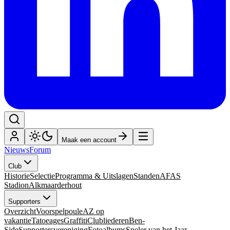
Maak een account
Nieuws
Forum
Club
Historie
Selectie
Programma & Uitslagen
Standen
AFAS
Stadion
Alkmaarderhout
Supporters
Overzicht
Voorspelpoule
AZ op
vakantie
Tatoeages
Graffiti
Clubliederen
Ben-
Side
Supportersvereniging
Fotoalbums
Speler van het Jaar