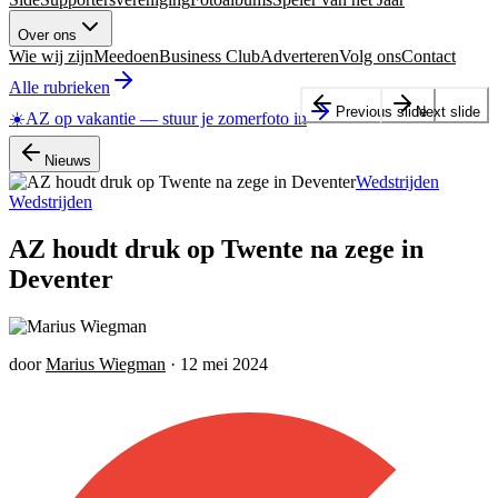
Over ons
Wie wij zijn
Meedoen
Business Club
Adverteren
Volg ons
Contact
Alle rubrieken
Previous slide
Next slide
☀️
AZ op vakantie
—
stuur je zomerfoto in
Nieuws
Wedstrijden
Wedstrijden
AZ houdt druk op Twente na zege in
Deventer
door
Marius Wiegman
·
12 mei 2024