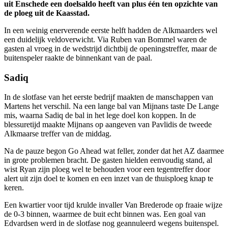
uit Enschede een doelsaldo heeft van plus één ten opzichte van
de ploeg uit de Kaasstad.
In een weinig enerverende eerste helft hadden de Alkmaarders wel
een duidelijk veldoverwicht. Via Ruben van Bommel waren de
gasten al vroeg in de wedstrijd dichtbij de openingstreffer, maar de
buitenspeler raakte de binnenkant van de paal.
Sadiq
In de slotfase van het eerste bedrijf maakten de manschappen van
Martens het verschil. Na een lange bal van Mijnans taste De Lange
mis, waarna Sadiq de bal in het lege doel kon koppen. In de
blessuretijd maakte Mijnans op aangeven van Pavlidis de tweede
Alkmaarse treffer van de middag.
Na de pauze begon Go Ahead wat feller, zonder dat het AZ daarmee
in grote problemen bracht. De gasten hielden eenvoudig stand, al
wist Ryan zijn ploeg wel te behouden voor een tegentreffer door
alert uit zijn doel te komen en een inzet van de thuisploeg knap te
keren.
Een kwartier voor tijd krulde invaller Van Brederode op fraaie wijze
de 0-3 binnen, waarmee de buit echt binnen was. Een goal van
Edvardsen werd in de slotfase nog geannuleerd wegens buitenspel.