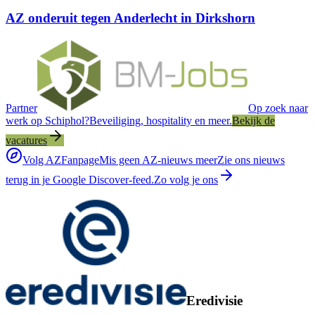
AZ onderuit tegen Anderlecht in Dirkshorn
Partner
Op zoek naar
werk op Schiphol?
Beveiliging, hospitality en meer.
Bekijk de
vacatures
Volg AZFanpage
Mis geen AZ-nieuws meer
Zie ons nieuws
terug in je Google Discover-feed.
Zo volg je ons
Eredivisie