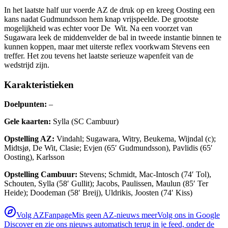
In het laatste half uur voerde AZ de druk op en kreeg Oosting een
kans nadat Gudmundsson hem knap vrijspeelde. De grootste
mogelijkheid was echter voor De Wit. Na een voorzet van
Sugawara leek de middenvelder de bal in tweede instantie binnen te
kunnen koppen, maar met uiterste reflex voorkwam Stevens een
treffer. Het zou tevens het laatste serieuze wapenfeit van de
wedstrijd zijn.
Karakteristieken
Doelpunten:
–
Gele kaarten:
Sylla (SC Cambuur)
Opstelling AZ:
Vindahl; Sugawara, Witry, Beukema, Wijndal (c);
Midtsjø, De Wit, Clasie; Evjen (65′ Gudmundsson), Pavlidis (65′
Oosting), Karlsson
Opstelling Cambuur:
Stevens; Schmidt, Mac-Intosch (74′ Tol),
Schouten, Sylla (58′ Gullit); Jacobs, Paulissen, Maulun (85′ Ter
Heide); Doodeman (58′ Breij), Uldrikis, Joosten (74′ Kiss)
Volg AZFanpage
Mis geen AZ-nieuws meer
Volg ons in Google
Discover en zie ons nieuws automatisch terug in je feed, onder de