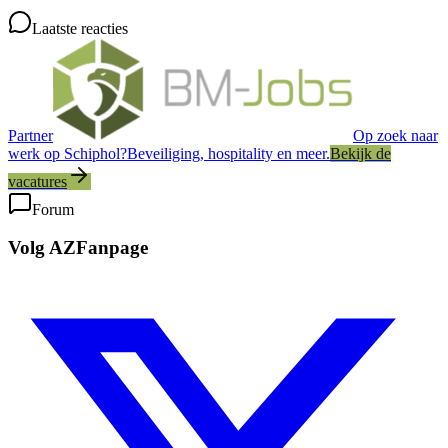
Laatste reacties
Partner
Op zoek naar
werk op Schiphol?
Beveiliging, hospitality en meer.
Bekijk de
vacatures
Forum
Volg AZFanpage