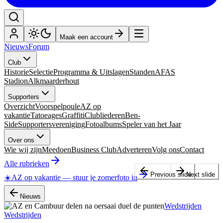
Maak een account
Nieuws
Forum
Club
Historie
Selectie
Programma & Uitslagen
Standen
AFAS
Stadion
Alkmaarderhout
Supporters
Overzicht
Voorspelpoule
AZ op
vakantie
Tatoeages
Graffiti
Clubliederen
Ben-
Side
Supportersvereniging
Fotoalbums
Speler van het Jaar
Over ons
Wie wij zijn
Meedoen
Business Club
Adverteren
Volg ons
Contact
Alle rubrieken
Previous slide
Next slide
☀️
AZ op vakantie
—
stuur je zomerfoto in
Nieuws
Wedstrijden
Wedstrijden