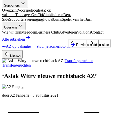
Supporters
Overzicht
Voorspelpoule
AZ op
vakantie
Tatoeages
Graffiti
Clubliederen
Ben-
Side
Supportersvereniging
Fotoalbums
Speler van het Jaar
Over ons
Wie wij zijn
Meedoen
Business Club
Adverteren
Volg ons
Contact
Alle rubrieken
Previous slide
Next slide
☀️
AZ op vakantie
—
stuur je zomerfoto in
Nieuws
Transfergeruchten
Transfergeruchten
‘Aslak Witry nieuwe rechtsback AZ’
door
AZFanpage
·
8 augustus 2021