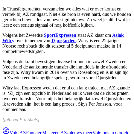
In Transfergeruchten verzamelen we alles wat er over komst en
vertrek bij AZ rondgaat. Niet elke bron is even hard, dus we houden
geruchten bewust los van bevestigd nieuws. Zo weet je altijd wat je
leest: een serieus signaal of nog koffiedik kijken.
Volgens het Zweedse
SportExpressen
staat AZ klaar om
Aslak
Witry
over te nemen van
Djurgården
. Witry is een 25-jarige
Noorse rechtsback die dit seizoen al 5 doelpunten maakte in 14
competitiewedstrijden.
Volgens de krant bevestigen diverse bronnen in zowel Zweden en
Nederland de aankomende transfer die inmiddels in de afrondende
fase zijn. Witry kwam in 2019 over van Rosenborg en is in zijn tijd
in Zweden een belangrijke speler geworden voor Djurgården.
Witry laat Expressen weten dat er al een lang traject met AZ gaande
is: ‘Zij zijn een topclub in Nederland en ik weet dat de clubs praten
over een transfer. Voor mij is het belangrijk dat zowel Djurgården en
ik tevreden zijn, het is een lang proces’. Skys Per Jonsson, voor
commentaar.
[foto via Pro Shots]
Volg AZFanpage
Mis geen AZ-nieuws meer
Volg ons in Google