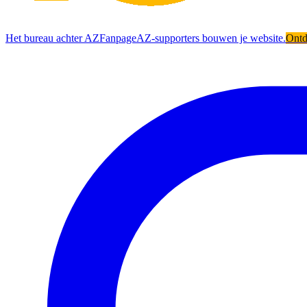
Het bureau achter AZFanpage
AZ-supporters bouwen je website.
Ont